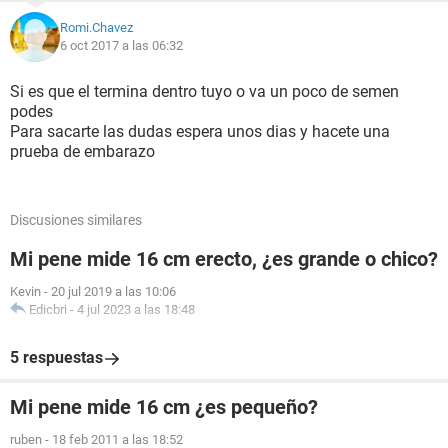
Romi.Chavez
6 oct 2017 a las 06:32
Si es que el termina dentro tuyo o va un poco de semen
podes
Para sacarte las dudas espera unos dias y hacete una
prueba de embarazo
Discusiones similares
Mi pene mide 16 cm erecto, ¿es grande o chico?
Kevin
-
20 jul 2019 a las 10:06
Edicbri
-
4 jul 2023 a las 18:48
5 respuestas
Mi pene mide 16 cm ¿es pequeño?
ruben
-
18 feb 2011 a las 18:52