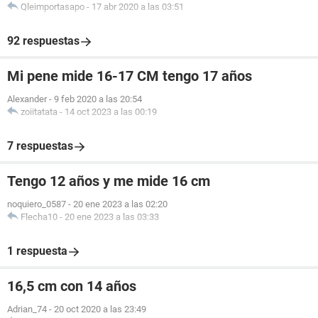
Qleimportasapo
-
17 abr 2020 a las 03:51
92 respuestas
Mi pene mide 16-17 CM tengo 17 años
Alexander
-
9 feb 2020 a las 20:54
zoiitatata
-
14 oct 2023 a las 00:19
7 respuestas
Tengo 12 años y me mide 16 cm
noquiero_0587
-
20 ene 2023 a las 02:20
Flecha10
-
20 ene 2023 a las 03:33
1 respuesta
16,5 cm con 14 años
Adrian_74
-
20 oct 2020 a las 23:49