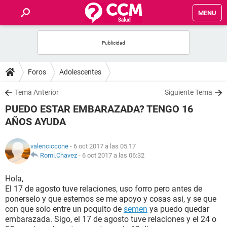
MENU
INICIO
FOROS
Foros
Adolescentes
SALUD
Tema Anterior
Siguiente Tema
PUEDO ESTAR EMBARAZADA? TENGO 16
FAMILIA
AÑOS AYUDA
NUTRICIÓN
valenciccone
- 6 oct 2017 a las 05:17
Romi.Chavez
-
6 oct 2017 a las 06:32
BIENESTAR
Hola,
El 17 de agosto tuve relaciones, uso forro pero antes de
SEXUALIDAD
ponerselo y que estemos se me apoyo y cosas asi, y se que
con que solo entre un poquito de
semen
ya puedo quedar
embarazada. Sigo, el 17 de agosto tuve relaciones y el 24 o
GLOSARIO