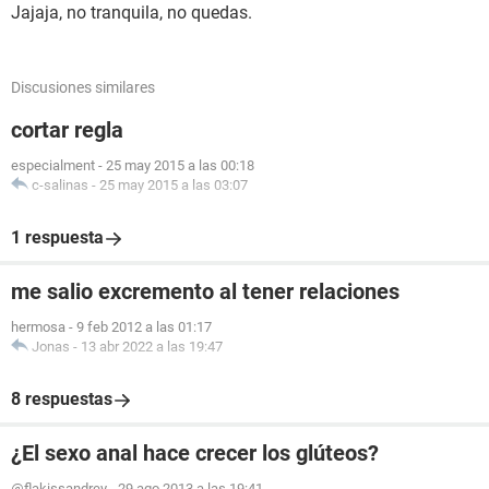
Jajaja, no tranquila, no quedas.
Discusiones similares
cortar regla
especialment
-
25 may 2015 a las 00:18
c-salinas
-
25 may 2015 a las 03:07
1 respuesta
me salio excremento al tener relaciones
hermosa
-
9 feb 2012 a las 01:17
Jonas
-
13 abr 2022 a las 19:47
8 respuestas
¿El sexo anal hace crecer los glúteos?
@flakissandrey
-
29 ago 2013 a las 19:41