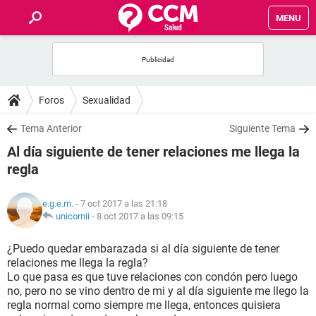
MENU
INICIO
FOROS
Foros
Sexualidad
SALUD
Tema Anterior
Siguiente Tema
Al día siguiente de tener relaciones me llega la
FAMILIA
regla
NUTRICIÓN
e.g.e.m.
- 7 oct 2017 a las 21:18
unicornii
-
8 oct 2017 a las 09:15
BIENESTAR
¿Puedo quedar embarazada si al día siguiente de tener
relaciones me llega la regla?
SEXUALIDAD
Lo que pasa es que tuve relaciones con condón pero luego
no, pero no se vino dentro de mi y al día siguiente me llego la
regla normal como siempre me llega, entonces quisiera
GLOSARIO