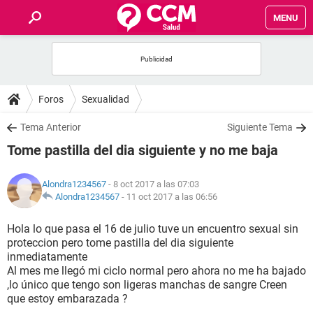
MENU
INICIO
FOROS
Foros
Sexualidad
SALUD
Tema Anterior
Siguiente Tema
Tome pastilla del dia siguiente y no me baja
FAMILIA
Alondra1234567
- 8 oct 2017 a las 07:03
NUTRICIÓN
Alondra1234567
-
11 oct 2017 a las 06:56
Hola lo que pasa el 16 de julio tuve un encuentro sexual sin
BIENESTAR
proteccion pero tome pastilla del dia siguiente
inmediatamente
SEXUALIDAD
Al mes me llegó mi ciclo normal pero ahora no me ha bajado
,lo único que tengo son ligeras manchas de sangre Creen
que estoy embarazada ?
GLOSARIO