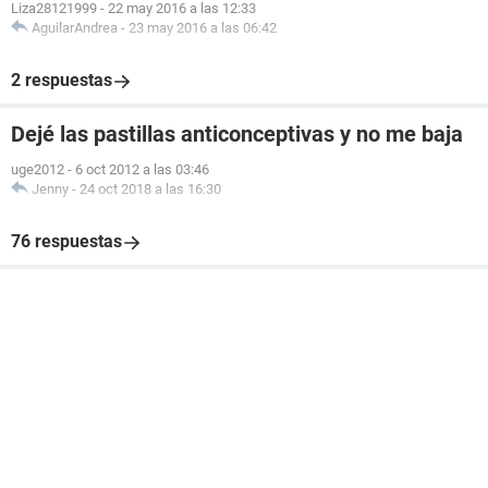
Liza28121999
-
22 may 2016 a las 12:33
AguilarAndrea
-
23 may 2016 a las 06:42
2 respuestas
Dejé las pastillas anticonceptivas y no me baja
uge2012
-
6 oct 2012 a las 03:46
Jenny
-
24 oct 2018 a las 16:30
76 respuestas