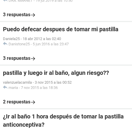
DRA. MARNET
-
19 jul 2019 a las 10:50
3 respuestas
Puedo defecar despues de tomar mi pastilla
Daniela25
-
18 abr 2012 a las 02:40
Danistone25
-
5 jun 2016 a las 23:47
3 respuestas
pastilla y luego ir al baño, algun riesgo??
valenzuelacamila
-
3 nov 2015 a las 00:52
maria
-
7 nov 2015 a las 18:36
2 respuestas
¿Ir al baño 1 hora después de tomar la pastilla
anticonceptiva?