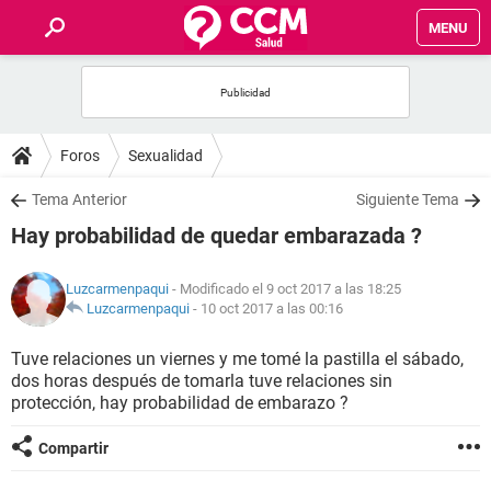
MENU
INICIO
FOROS
Foros
Sexualidad
SALUD
Tema Anterior
Siguiente Tema
Hay probabilidad de quedar embarazada ?
FAMILIA
Luzcarmenpaqui
- Modificado el 9 oct 2017 a las 18:25
NUTRICIÓN
Luzcarmenpaqui
-
10 oct 2017 a las 00:16
Tuve relaciones un viernes y me tomé la pastilla el sábado,
BIENESTAR
dos horas después de tomarla tuve relaciones sin
protección, hay probabilidad de embarazo ?
SEXUALIDAD
Compartir
GLOSARIO