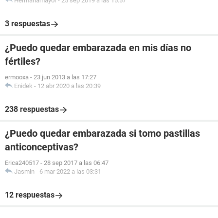
Hermanamayor
-
25 sep 2019 a las 15:57
3 respuestas
¿Puedo quedar embarazada en mis días no
fértiles?
ermooxa
-
23 jun 2013 a las 17:27
Enidek
-
12 abr 2020 a las 20:39
238 respuestas
¿Puedo quedar embarazada si tomo pastillas
anticonceptivas?
Erica240517
-
28 sep 2017 a las 06:47
Jasmin
-
6 mar 2022 a las 03:31
12 respuestas