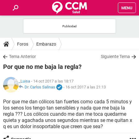
MENU
INICIO
FOROS
Foros
Embarazo
SALUD
Tema Anterior
Siguiente Tema
Por que no me baja la regla?
FAMILIA
_Luisa
- 14 oct 2017 a las 18:17
NUTRICIÓN
Dr. Carlos Salinas
-
16 oct 2017 a las 21:13
Por que me dan cólicos tan fuertes como cada 5 minutos y
BIENESTAR
los senos los tengo tan sensibles y nada que me baja la
regla ??? Los cólicos cuando me dan me toca quedarme
SEXUALIDAD
quieta y agachada unos segundos mientras se me quitan x
q es un dolor insoportable que creen que sea?
GLOSARIO