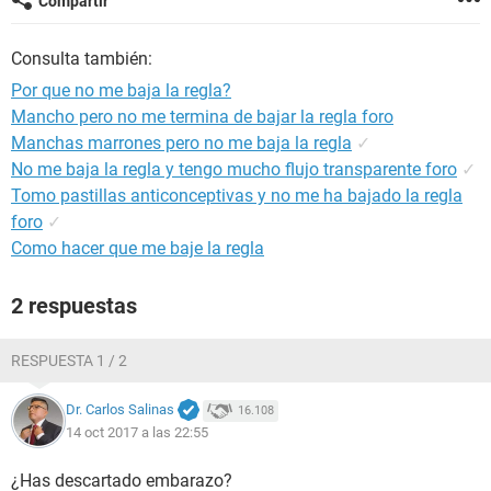
Compartir
Consulta también:
Por que no me baja la regla?
Mancho pero no me termina de bajar la regla foro
Manchas marrones pero no me baja la regla
✓
No me baja la regla y tengo mucho flujo transparente foro
✓
Tomo pastillas anticonceptivas y no me ha bajado la regla
foro
✓
Como hacer que me baje la regla
2 respuestas
RESPUESTA 1 / 2
Dr. Carlos Salinas
16.108
14 oct 2017 a las 22:55
¿Has descartado embarazo?