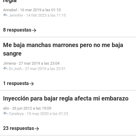
regla
Annabel
-
16 mar 2019 a las 01:10
Jennifer
-
14 feb 2023 a las 11:15
8 respuestas
Me baja manchas marrones pero no me baja
sangre
Jimena
-
27 mar 2019 a las 23:04
Dr.Josh
-
27 mar 2019 a las 23:51
1 respuesta
Inyección para bajar regla afecta mi embarazo
alis
-
26 jun 2012 a las 19:09
Caraleya
-
15 may 2020 a las 01:23
23 respuestas