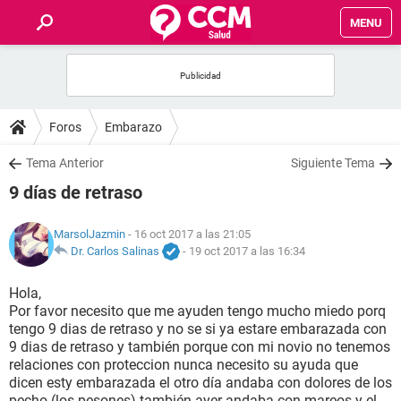
MENU
INICIO
FOROS
Foros
Embarazo
SALUD
Tema Anterior
Siguiente Tema
9 días de retraso
FAMILIA
MarsolJazmin
- 16 oct 2017 a las 21:05
NUTRICIÓN
Dr. Carlos Salinas
-
19 oct 2017 a las 16:34
Hola,
BIENESTAR
Por favor necesito que me ayuden tengo mucho miedo porq
tengo 9 dias de retraso y no se si ya estare embarazada con
SEXUALIDAD
9 dias de retraso y también porque con mi novio no tenemos
relaciones con proteccion nunca necesito su ayuda que
dicen esty embarazada el otro día andaba con dolores de los
GLOSARIO
pecho (los pesones) también ayer andaba con mareos y el