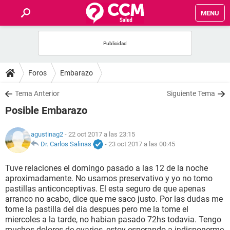
MENU
INICIO
FOROS
Foros
Embarazo
SALUD
Tema Anterior
Siguiente Tema
Posible Embarazo
FAMILIA
agustinag2
- 22 oct 2017 a las 23:15
NUTRICIÓN
Dr. Carlos Salinas
-
23 oct 2017 a las 00:45
Tuve relaciones el domingo pasado a las 12 de la noche
BIENESTAR
aproximadamente. No usamos preservativo y yo no tomo
pastillas anticonceptivas. El esta seguro de que apenas
SEXUALIDAD
arranco no acabo, dice que me saco justo. Por las dudas me
tome la pastilla del dia despues pero me la tome el
miercoles a la tarde, no habian pasado 72hs todavia. Tengo
GLOSARIO
muchos dolores de ovarios, estoy esperando a indisponerme