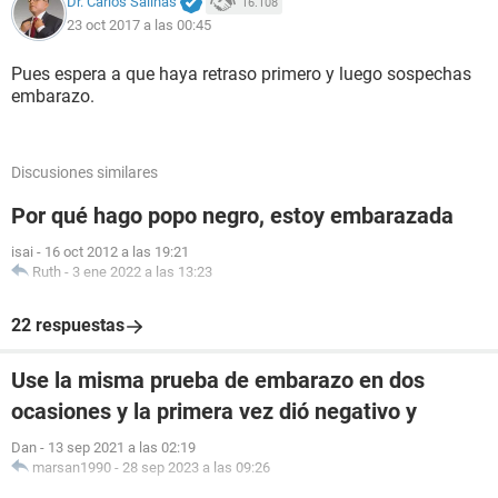
Dr. Carlos Salinas
16.108
23 oct 2017 a las 00:45
Pues espera a que haya retraso primero y luego sospechas
embarazo.
Discusiones similares
Por qué hago popo negro, estoy embarazada
isai
-
16 oct 2012 a las 19:21
Ruth
-
3 ene 2022 a las 13:23
22 respuestas
Use la misma prueba de embarazo en dos
ocasiones y la primera vez dió negativo y
Dan
-
13 sep 2021 a las 02:19
marsan1990
-
28 sep 2023 a las 09:26