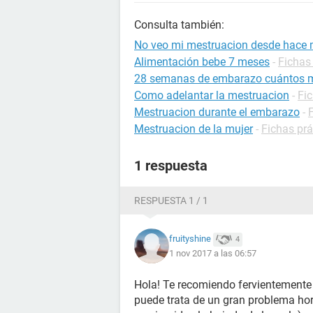
Consulta también:
No veo mi mestruacion desde hace
Alimentación bebe 7 meses
-
Fichas 
28 semanas de embarazo cuántos 
Como adelantar la mestruacion
-
Fic
Mestruacion durante el embarazo
-
Mestruacion de la mujer
-
Fichas prá
1 respuesta
RESPUESTA 1 / 1
fruityshine
4
1 nov 2017 a las 06:57
Hola! Te recomiendo fervientemente
puede trata de un gran problema hor