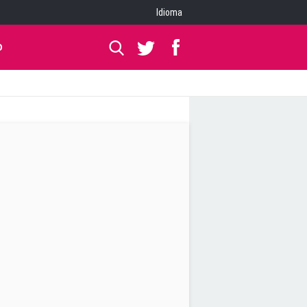
Idioma
O