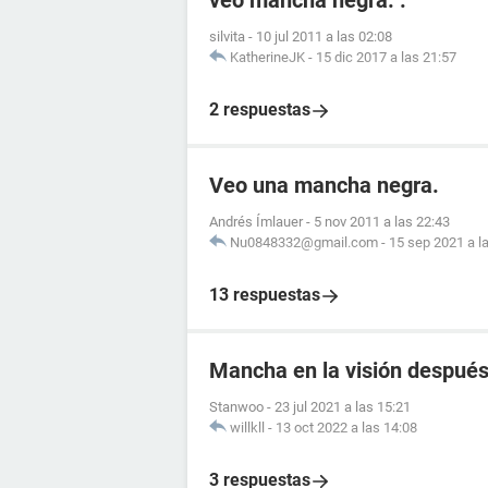
veo mancha negra. .
silvita
-
10 jul 2011 a las 02:08
KatherineJK
-
15 dic 2017 a las 21:57
2 respuestas
Veo una mancha negra.
Andrés Ímlauer
-
5 nov 2011 a las 22:43
Nu0848332@gmail.com
-
15 sep 2021 a l
13 respuestas
Mancha en la visión después 
Stanwoo
-
23 jul 2021 a las 15:21
willkll
-
13 oct 2022 a las 14:08
3 respuestas