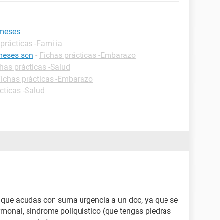
 meses
prácticas -Familia
meses son
-
Fichas prácticas -Embarazo
has prácticas -Salud
Fichas prácticas -Embarazo
cticas -Salud
 que acudas con suma urgencia a un doc, ya que se
monal, sindrome poliquistico (que tengas piedras