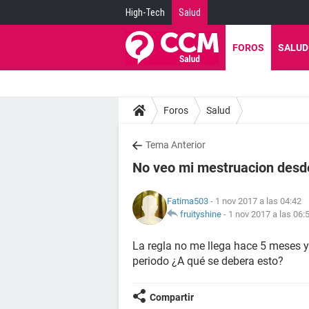
High-Tech
Salud
FOROS
SALUD
Foros
Salud
Tema Anterior
No veo mi mestruacion des
Fatima503
- 1 nov 2017 a las 04:42
fruityshine
-
1 nov 2017 a las 06:
La regla no me llega hace 5 meses 
periodo ¿A qué se debera esto?
Compartir