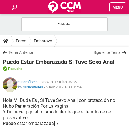
MENU
INICIO
FOROS
Foros
Embarazo
SALUD
Tema Anterior
Siguiente Tema
Puedo Estar Embarazada Si Tuve Sexo Anal
FAMILIA
Resuelto
NUTRICIÓN
miriamflores
- 3 nov 2017 a las 06:36
miriamflores
-
3 nov 2017 a las 15:56
BIENESTAR
Hola Mi Duda Es , Si Tuve Sexo Anal] con protección no
Hubo Penetración Por La vagina
SEXUALIDAD
Y fui hacer pipí al mismo instante que el termino en el
preservativo
Puedo estar embarazada] ?
GLOSARIO