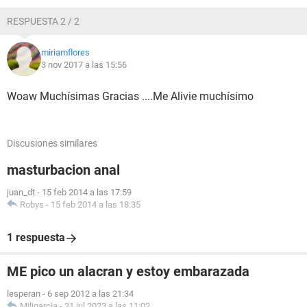
RESPUESTA 2 / 2
miriamflores
3 nov 2017 a las 15:56
Woaw Muchísimas Gracias ....Me Alivie muchísimo
Discusiones similares
masturbacion anal
juan_dt
-
15 feb 2014 a las 17:59
Robys
-
15 feb 2014 a las 18:35
1 respuesta
ME pico un alacran y estoy embarazada
lesperan
-
6 sep 2012 a las 21:34
Miligarcia
-
31 jul 2023 a las 11:02