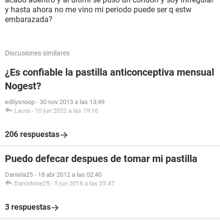
y hasta ahora no me vino mi periodo puede ser q estw
embarazada?
Discusiones similares
¿Es confiable la pastilla anticonceptiva mensual
Nogest?
edilysnoop
-
30 nov 2013 a las 13:49
Laura
-
10 jun 2022 a las 19:16
206 respuestas
Puedo defecar despues de tomar mi pastilla
Daniela25
-
18 abr 2012 a las 02:40
Danistone25
-
5 jun 2016 a las 23:47
3 respuestas