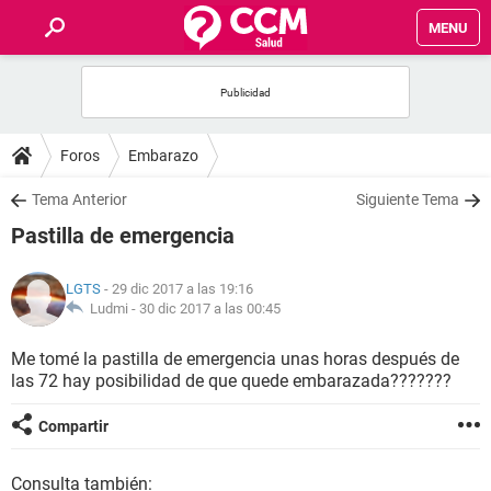
MENU
INICIO
FOROS
Foros
Embarazo
SALUD
Tema Anterior
Siguiente Tema
Pastilla de emergencia
FAMILIA
LGTS
- 29 dic 2017 a las 19:16
NUTRICIÓN
Ludmi -
30 dic 2017 a las 00:45
Me tomé la pastilla de emergencia unas horas después de
BIENESTAR
las 72 hay posibilidad de que quede embarazada???????
SEXUALIDAD
Compartir
GLOSARIO
Consulta también: