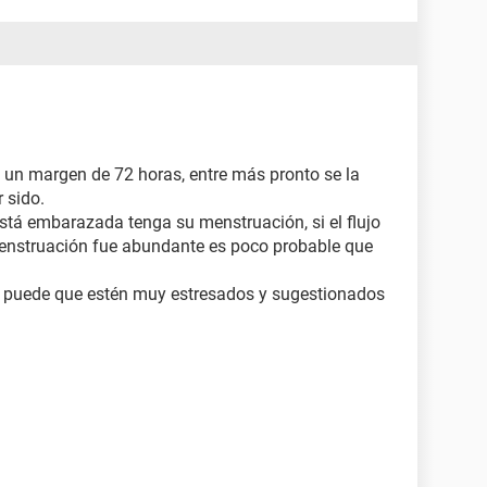
bajo el ombligo
pados
en un margen de 72 horas, entre más pronto se la
 sido.
stá embarazada tenga su menstruación, si el flujo
enstruación fue abundante es poco probable que
, puede que estén muy estresados y sugestionados