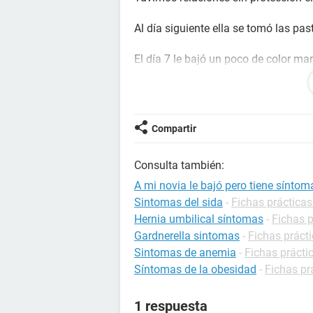
Al día siguiente ella se tomó las pas
El día 7 le bajó un poco de color ma
El día 8 le comenzó a bajar de color
con coágulos
Compartir
Su periodo o le digo aproximadamen
Consulta también:
Pero estas últimas semanas ha es
A mi novia le bajó pero tiene sínto
Le duelen los pechos, la punta de e
Sintomas del sida
-
Fichas prácticas
Hernia umbilical síntomas
-
Fichas p
Su panza la siente más dura de lo 
Gardnerella sintomas
-
Fichas prácti
Sintomas de anemia
-
Fichas prácti
Tiene náuseas
Síntomas de la obesidad
-
Fichas pr
Vomitó
1 respuesta