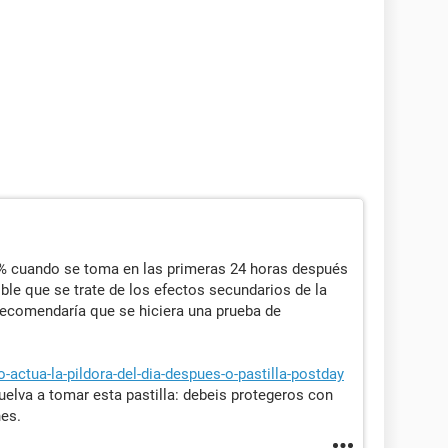
 95% cuando se toma en las primeras 24 horas después
ible que se trate de los efectos secundarios de la
 recomendaría que se hiciera una prueba de
actua-la-pildora-del-dia-despues-o-pastilla-postday
uelva a tomar esta pastilla: debeis protegeros con
nes.