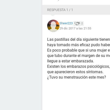
Y le salió una línea café muy tenue 
RESPUESTA 1 / 1
Puede estarlo estamos muy preocu
Sheer223
2
29 dic 2017 a las 21:55
Las pastillas del día siguiente tien
haya tomado más eficaz pudo haber
Es poco probable que si una mujer e
que tubo durante el margen de su m
llegue a estar embarazada.
Existen los embarazos psicológicos
que aparecieron estos síntomas.
¿Tuvo su menstraución este mes?