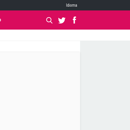
Idioma
O