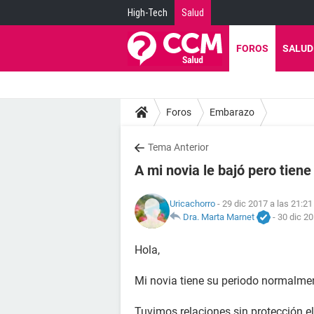
High-Tech
Salud
FOROS
SALUD
Foros
Embarazo
Tema Anterior
A mi novia le bajó pero tie
Uricachorro
- 29 dic 2017 a las 21:21
Dra. Marta Marnet
-
30 dic 20
Hola,
Mi novia tiene su periodo normalment
Tuvimos relaciones sin protección el