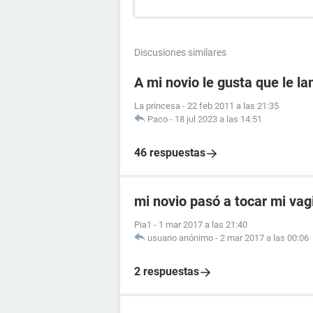
Discusiones similares
A mi novio le gusta que le l
La princesa
-
22 feb 2011 a las 21:35
Paco
-
18 jul 2023 a las 14:51
46 respuestas
mi novio pasó a tocar mi vag
Pia1
-
1 mar 2017 a las 21:40
usuario anónimo
-
2 mar 2017 a las 00:06
2 respuestas