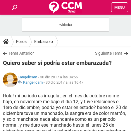
MENU
INICIO
FOROS
Foros
Embarazo
SALUD
Tema Anterior
Siguiente Tema
Quiero saber si podría estar embarazada?
FAMILIA
Kangelicam
- 30 dic 2017 a las 04:56
NUTRICIÓN
Kangelicam
-
30 dic 2017 a las 16:47
Hola! mi periodo es irregular, en el mes de octubre no me
BIENESTAR
bajo, en noviembre me bajo el día 12, y tuve relaciones el
1ero de diciembre, podría yo estar en estado? bueno el 20 de
SEXUALIDAD
diciembre tuve un manchado, la sangre era de color marrón,
y solo manchaba nada abundante como es un periodo
normal, y me duro ese manchado hasta el lunes 25 de
GLOSARIO
diciembre, pero no se si lo estaré! me gustaría me orientaran