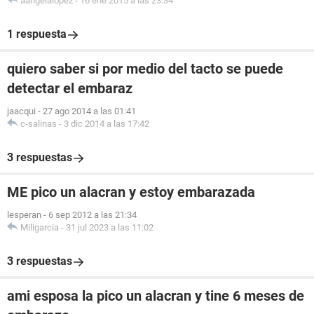
aangelalopez
-
16 ene 2015 a las 23:34
1 respuesta
quiero saber si por medio del tacto se puede
detectar el embaraz
jaacqui
-
27 ago 2014 a las 01:41
c-salinas
-
3 dic 2014 a las 17:42
3 respuestas
ME pico un alacran y estoy embarazada
lesperan
-
6 sep 2012 a las 21:34
Miligarcia
-
31 jul 2023 a las 11:02
3 respuestas
ami esposa la pico un alacran y tine 6 meses de