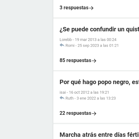
3 respuestas
¿Se puede confundir un quis
Lorebb
-
19 mar 2013 a las 00:24
Romi
-
25 sep 2023 a las 01:21
85 respuestas
Por qué hago popo negro, e
isai
-
16 oct 2012 a las 19:21
Ruth
-
3 ene 2022 a las 13:23
22 respuestas
Marcha atrás entre días férti