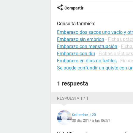
Compartir
Consulta también:
Embarazo dos sacos uno vacío y ot
Embarazo sin embrion
-
Fichas prác
Embarazo con menstruación
-
Ficha
Embarazo con diu
-
Fichas práctica
Embarazo en días no fertiles
-
Ficha
Se puede confundir un quiste con u
1 respuesta
RESPUESTA 1 / 1
Katherine_L20
30 dic 2017 a las 06:51