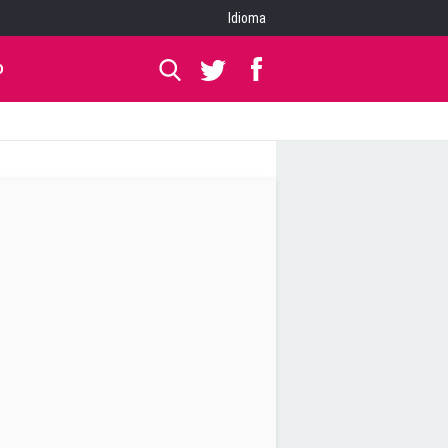
Idioma
O