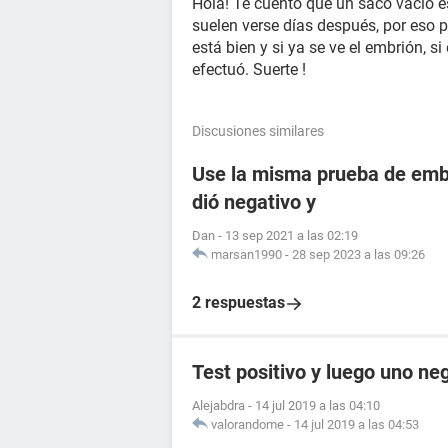
Hola! Te cuento que un saco vacío 
suelen verse días después, por eso po
está bien y si ya se ve el embrión, s
efectuó. Suerte !
Discusiones similares
Use la misma prueba de emba
dió negativo y
Dan
-
13 sep 2021 a las 02:19
marsan1990
-
28 sep 2023 a las 09:26
2 respuestas
Test positivo y luego uno ne
Alejabdra
-
14 jul 2019 a las 04:10
valorandome
-
14 jul 2019 a las 04:53