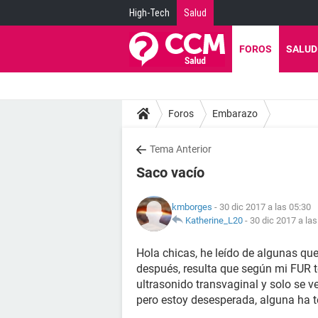
High-Tech
Salud
FOROS
SALUD
Foros
Embarazo
Tema Anterior
Saco vacío
kmborges
- 30 dic 2017 a las 05:30
Katherine_L20
-
30 dic 2017 a las
Hola chicas, he leído de algunas qu
después, resulta que según mi FUR 
ultrasonido transvaginal y solo se 
pero estoy desesperada, alguna ha t