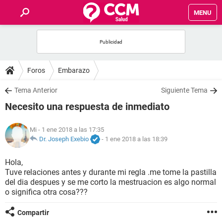
MENU
INICIO
FOROS
Foros
Embarazo
SALUD
Tema Anterior
Siguiente Tema
Necesito una respuesta de inmediato
FAMILIA
Mi
- 1 ene 2018 a las 17:35
NUTRICIÓN
Dr. Joseph Exebio
-
1 ene 2018 a las 18:39
Hola,
BIENESTAR
Tuve relaciones antes y durante mi regla .me tome la pastilla
del dia despues y se me corto la mestruacion es algo normal
SEXUALIDAD
o significa otra cosa???
Compartir
GLOSARIO