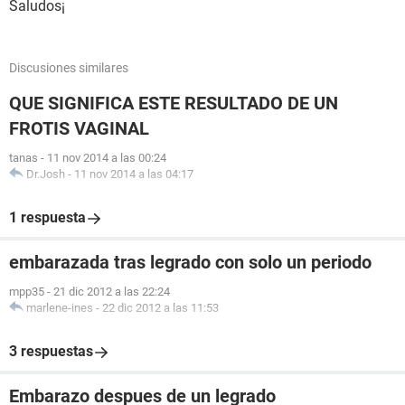
Saludos¡
Discusiones similares
QUE SIGNIFICA ESTE RESULTADO DE UN
FROTIS VAGINAL
tanas
-
11 nov 2014 a las 00:24
Dr.Josh
-
11 nov 2014 a las 04:17
1 respuesta
embarazada tras legrado con solo un periodo
mpp35
-
21 dic 2012 a las 22:24
marlene-ines
-
22 dic 2012 a las 11:53
3 respuestas
Embarazo despues de un legrado