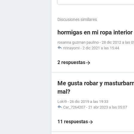
Discusiones similares
hormigas en mi ropa interior
rosanna guzman paulino
-
28 dic 2012 a las 0
ririnayomi
-
2 dic 2021 a las 15:44
2 respuestas
Me gusta robar y masturbarm
mal?
Loki9
-
26 dic 2019 a las 19:33
Car_7264207
-
21 abr 2023 a las 05:07
11 respuestas