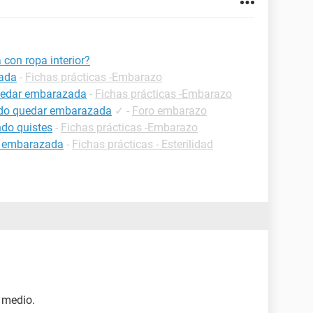
con ropa interior?
zada
-
Fichas prácticas -Embarazo
uedar embarazada
-
Fichas prácticas -Embarazo
uedo quedar embarazada
✓
-
Foro embarazo
do quistes
-
Fichas prácticas -Embarazo
r embarazada
-
Fichas prácticas - Esterilidad
r medio.