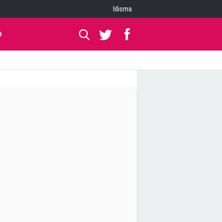
Idioma
O