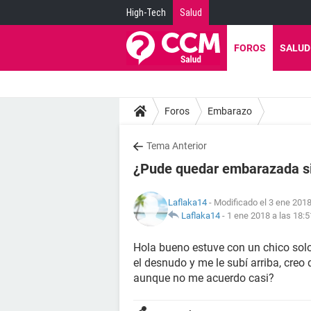
High-Tech
Salud
FOROS
SALUD
Foros
Embarazo
Tema Anterior
¿Pude quedar embarazada si 
Laflaka14
- Modificado el 3 ene 2018
Laflaka14
-
1 ene 2018 a las 18:5
Hola bueno estuve con un chico solo
el desnudo y me le subí arriba, c
aunque no me acuerdo casi?