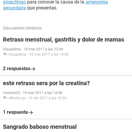
ginecólogo
para conocer la causa de la
amenorrea
secundaria
que presentas.
Discusiones similares
Retraso menstrual, gastritis y dolor de mamas
Klaupalma
-
14 mar 2017 a las 13:44
Klaupalma
-
15 mar 2017 a las 14:09
2 respuestas
este retraso sera por la creatina?
morena24
-
19 mar 2011 a las 14:58
alberto-sp
-
14 abr 2011 a las 16:53
1 respuesta
Sangrado baboso menstrual