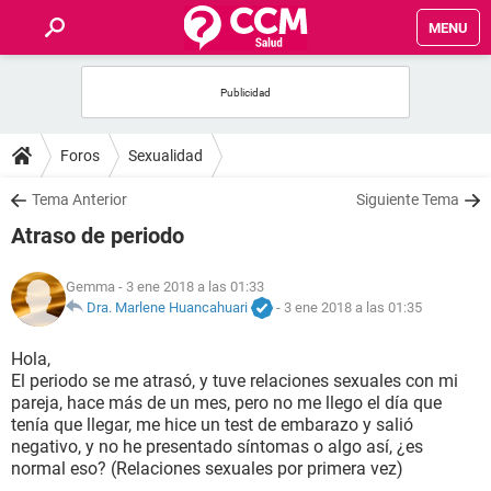
MENU
INICIO
FOROS
Foros
Sexualidad
SALUD
Tema Anterior
Siguiente Tema
Atraso de periodo
FAMILIA
Gemma
- 3 ene 2018 a las 01:33
NUTRICIÓN
Dra. Marlene Huancahuari
-
3 ene 2018 a las 01:35
Hola,
BIENESTAR
El periodo se me atrasó, y tuve relaciones sexuales con mi
pareja, hace más de un mes, pero no me llego el día que
SEXUALIDAD
tenía que llegar, me hice un test de embarazo y salió
negativo, y no he presentado síntomas o algo así, ¿es
normal eso? (Relaciones sexuales por primera vez)
GLOSARIO