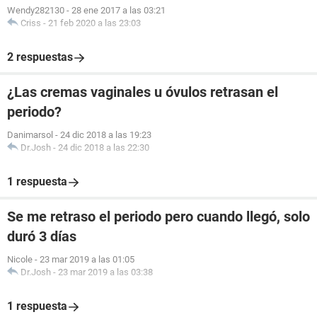
Wendy282130
-
28 ene 2017 a las 03:21
Criss
-
21 feb 2020 a las 23:03
2 respuestas
¿Las cremas vaginales u óvulos retrasan el
periodo?
Danimarsol
-
24 dic 2018 a las 19:23
Dr.Josh
-
24 dic 2018 a las 22:30
1 respuesta
Se me retraso el periodo pero cuando llegó, solo
duró 3 días
Nicole
-
23 mar 2019 a las 01:05
Dr.Josh
-
23 mar 2019 a las 03:38
1 respuesta