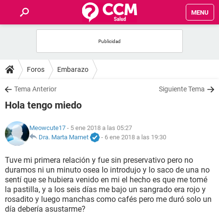
MENU
INICIO
FOROS
Foros
Embarazo
SALUD
Tema Anterior
Siguiente Tema
Hola tengo miedo
FAMILIA
Meowcute17
- 5 ene 2018 a las 05:27
NUTRICIÓN
Dra. Marta Marnet
-
6 ene 2018 a las 19:30
Tuve mi primera relación y fue sin preservativo pero no
BIENESTAR
duramos ni un minuto osea lo introdujo y lo saco de una no
sentí que se hubiera venido en mi el hecho es que me tomé
SEXUALIDAD
la pastilla, y a los seis días me bajo un sangrado era rojo y
rosadito y luego manchas como cafés pero me duró solo un
día debería asustarme?
GLOSARIO