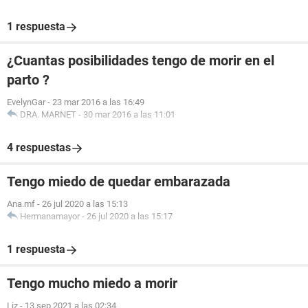
1 respuesta
¿Cuantas posibilidades tengo de morir en el
parto ?
EvelynGar
-
23 mar 2016 a las 16:49
DRA. MARNET
-
30 mar 2016 a las 11:01
4 respuestas
Tengo miedo de quedar embarazada
Ana.mf
-
26 jul 2020 a las 15:13
Hermanamayor
-
26 jul 2020 a las 15:17
1 respuesta
Tengo mucho miedo a morir
Liz
-
13 sep 2021 a las 02:34