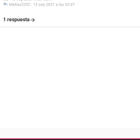
Matias2202
-
13 sep 2021 a las 02:47
1 respuesta