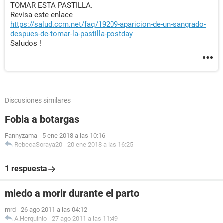
TOMAR ESTA PASTILLA.
Revisa este enlace
https://salud.ccm.net/faq/19209-aparicion-de-un-sangrado-
despues-de-tomar-la-pastilla-postday
Saludos !
Discusiones similares
Fobia a botargas
Fannyzama
-
5 ene 2018 a las 10:16
RebecaSoraya20
-
20 ene 2018 a las 16:25
1 respuesta
miedo a morir durante el parto
mrd
-
26 ago 2011 a las 04:12
A.Herquinio
-
27 ago 2011 a las 11:49