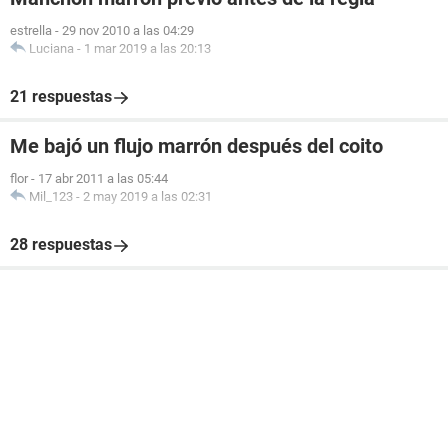
estrella
-
29 nov 2010 a las 04:29
Luciana
-
1 mar 2019 a las 20:13
21 respuestas
Me bajó un flujo marrón después del coito
flor
-
17 abr 2011 a las 05:44
Mil_123
-
2 may 2019 a las 02:31
28 respuestas