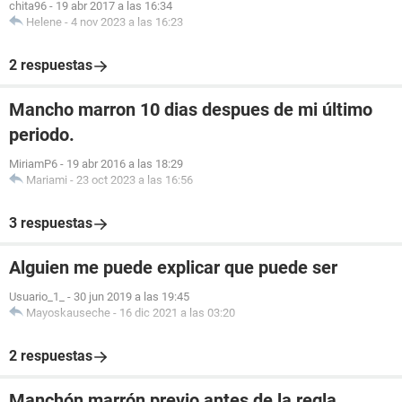
chita96
-
19 abr 2017 a las 16:34
Helene
-
4 nov 2023 a las 16:23
2 respuestas
Mancho marron 10 dias despues de mi último
periodo.
MiriamP6
-
19 abr 2016 a las 18:29
Mariami
-
23 oct 2023 a las 16:56
3 respuestas
Alguien me puede explicar que puede ser
Usuario_1_
-
30 jun 2019 a las 19:45
Mayoskauseche
-
16 dic 2021 a las 03:20
2 respuestas
Manchón marrón previo antes de la regla