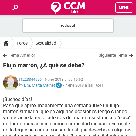
MENU
INICIO
FOROS
Foros
Sexualidad
SALUD
Tema Anterior
Siguiente Tema
Flujo marrón, ¿A qué se debe?
FAMILIA
11223344556
- 5 ene 2018 a las 16:52
NUTRICIÓN
Dra. Marta Marnet
-
7 ene 2018 a las 16:41
¡Buenos días!
BIENESTAR
Pasa que aproximadamente una semana tuve un flujo
marrón similar al que en algunas ocasiones tengo cuando
SEXUALIDAD
ya me viene la regla, además de una una sustancia o "cosa"
de forma más sólida o como carnosidad incluso, realmente
no lo toque pero igual era similar al que desecho en algunas
GLOSARIO
menstruaciones, eso fue el día 29 de mi ciclo. Actualmente