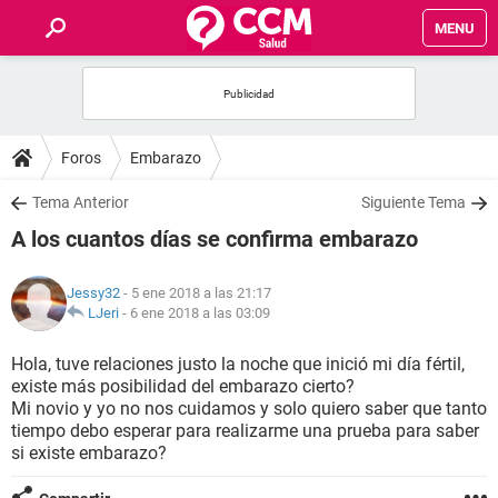
MENU
INICIO
FOROS
Foros
Embarazo
SALUD
Tema Anterior
Siguiente Tema
A los cuantos días se confirma embarazo
FAMILIA
Jessy32
- 5 ene 2018 a las 21:17
NUTRICIÓN
LJeri
-
6 ene 2018 a las 03:09
Hola, tuve relaciones justo la noche que inició mi día fértil,
BIENESTAR
existe más posibilidad del embarazo cierto?
Mi novio y yo no nos cuidamos y solo quiero saber que tanto
SEXUALIDAD
tiempo debo esperar para realizarme una prueba para saber
si existe embarazo?
GLOSARIO