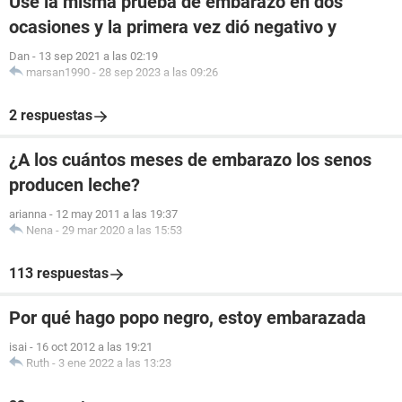
Use la misma prueba de embarazo en dos
ocasiones y la primera vez dió negativo y
Dan
-
13 sep 2021 a las 02:19
marsan1990
-
28 sep 2023 a las 09:26
2 respuestas
¿A los cuántos meses de embarazo los senos
producen leche?
arianna
-
12 may 2011 a las 19:37
Nena
-
29 mar 2020 a las 15:53
113 respuestas
Por qué hago popo negro, estoy embarazada
isai
-
16 oct 2012 a las 19:21
Ruth
-
3 ene 2022 a las 13:23