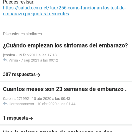
Puedes revisar:
https://salud.ccm.net/faq/256-como-funcionan-los-test-de-
embarazo-preguntas-frecuentes
Discusiones similares
¿Cuándo empiezan los síntomas del embarazo?
jessica
-
19 feb 2011 a las 17:18
Vilma
-
7 sep 2021 a las 09:12
387 respuestas
Cuantos meses son 23 semanas de embarazo .
Carolina271992
-
10 abr 2020 a las 00:43
Hermanamayor
-
10 abr 2020 a las 01:44
1 respuesta