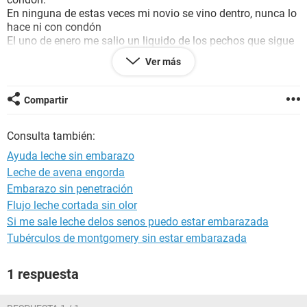
En ninguna de estas veces mi novio se vino dentro, nunca lo
hace ni con condón
El uno de enero me salio un liquido de los pechos que sigue
hasta hoy 8 me hicieron exámenes de prolactina y salio 33
Ver más
me dijeron que hasta 35 es normal.
Hice un test de embarazo de esos de farmacia al día diez de
mi ciclo y dio negativo. Que creen que sea lo del liquido de
Compartir
los pechos? Me asusta aun porque sigue y me molestan los
pechos. Sera embarazo? Me preocupa siempre trate de
Consulta también:
cuidarme y bueno.
Ayuda leche sin embarazo
Leche de avena engorda
Embarazo sin penetración
Flujo leche cortada sin olor
Si me sale leche delos senos puedo estar embarazada
Tubérculos de montgomery sin estar embarazada
1 respuesta