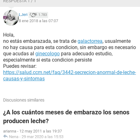
RESPUESTA 1 / 1
LJeri
1.783
8 ene 2018 a las 07:07
Hola,
no estás embarazada, se trata de
galactorrea
, usualmente
no hay causa para esta condicion, sin embargo es necesario
que acudas al
ginecologo
para adecuado estudio,
especialmente si esta condicion persiste
Puedes revisar:
https://salud.ccm.net/faq/3442-secrecion-anormal-de-leche-
causas-y-sintomas
Discusiones similares
¿A los cuántos meses de embarazo los senos
producen leche?
arianna
-
12 may 2011 a las 19:37
Nena
-
29 mar 2020 a las 15:53