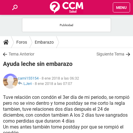
MENU
INICIO
FOROS
Foros
Embarazo
SALUD
Tema Anterior
Siguiente Tema
Ayuda leche sin embarazo
FAMILIA
cami155154
- 8 ene 2018 a las 06:32
NUTRICIÓN
LJeri
-
8 ene 2018 a las 07:07
Tuve relación con condón el 3er día de mi periodo, se rompió
BIENESTAR
pero no se vino dentro y tome postday se me corto la regla
tambien, tuve relaciones dos días después el 24 de
SEXUALIDAD
diciembre, con condon tambien A los 2 días tuve sangrados
como perdidas que duraron 4 días
Un mes antes también tome postday por que se rompió el
GLOSARIO
condón.