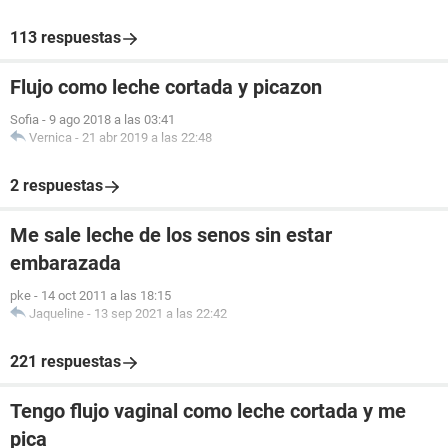
113 respuestas
Flujo como leche cortada y picazon
Sofia
-
9 ago 2018 a las 03:41
Vernica
-
21 abr 2019 a las 22:48
2 respuestas
Me sale leche de los senos sin estar
embarazada
pke
-
14 oct 2011 a las 18:15
Jaqueline
-
13 sep 2021 a las 22:42
221 respuestas
Tengo flujo vaginal como leche cortada y me
pica