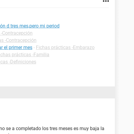
ón d tres mes,pero mi period
 -Contracepción
as -Contracepción
r el primer mes
-
Fichas prácticas -Embarazo
ichas prácticas -Familia
icas -Definiciones
y no se a completado los tres meses es muy baja la