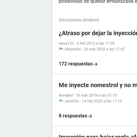
posibilidad de quedar embarazada 
Discusiones similares
¿Atraso por dejar la inyecci
nena123
-
6 feb 2012 a las 17:39
Alejandra
-
23 mar 2022 a las 17:47
172 respuestas
Me inyecte nomestrol y no m
Annabel
-
16 mar 2019 a las 01:10
Jennifer
-
14 feb 2023 a las 11:15
8 respuestas