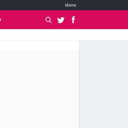
Idioma
O