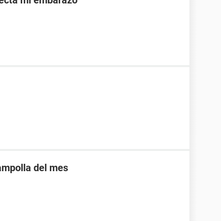
afecta mi embarazo
 ampolla del mes