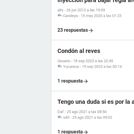
Inyección para bajar regla 
alis
-
26 jun 2012 a las 19:09
Caraleya
-
15 may 2020 a las 01:23
23 respuestas
Condón al reves
Usuario
-
18 sep 2023 a las 22:45
Yucareux
-
19 sep 2023 a las 00:14
1 respuesta
Tengo una duda si es por la
Daf
-
25 ago 2021 a las 08:56
xdrt
-
25 ago 2021 a las 09:02
1 respuesta