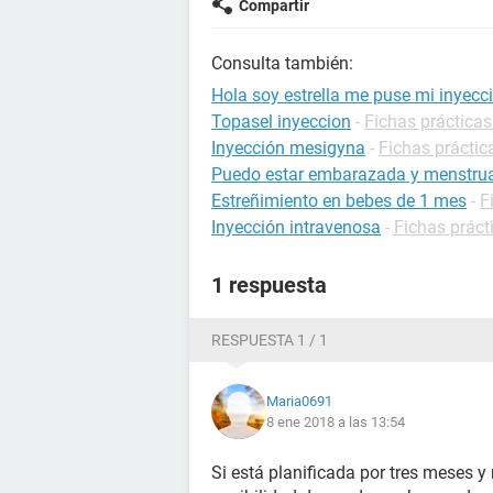
Compartir
Consulta también:
Hola soy estrella me puse mi inyecci
Topasel inyeccion
-
Fichas prácticas
Inyección mesigyna
-
Fichas práctic
Puedo estar embarazada y menstrua
Estreñimiento en bebes de 1 mes
-
F
Inyección intravenosa
-
Fichas práct
1 respuesta
RESPUESTA 1 / 1
Maria0691
8 ene 2018 a las 13:54
Si está planificada por tres meses 