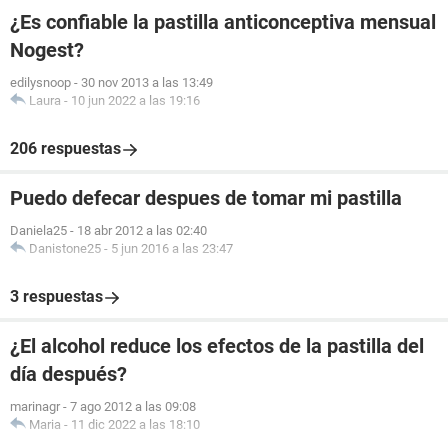
¿Es confiable la pastilla anticonceptiva mensual
Nogest?
edilysnoop
-
30 nov 2013 a las 13:49
Laura
-
10 jun 2022 a las 19:16
206 respuestas
Puedo defecar despues de tomar mi pastilla
Daniela25
-
18 abr 2012 a las 02:40
Danistone25
-
5 jun 2016 a las 23:47
3 respuestas
¿El alcohol reduce los efectos de la pastilla del
día después?
marinagr
-
7 ago 2012 a las 09:08
Maria
-
11 dic 2022 a las 18:10