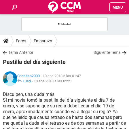
MENU
INICIO
FOROS
Foros
Embarazo
SALUD
Tema Anterior
Siguiente Tema
Pastilla del día siguiente
FAMILIA
Christian2000
- 10 ene 2018 a las 01:47
NUTRICIÓN
LJeri
-
10 ene 2018 a las 02:21
Disculpen, una duda más
BIENESTAR
Sí mi novia tomó la pastilla del día siguiente el día 7 de
enero, y se supone que su regla debe llegar el día 19 de
SEXUALIDAD
enero, aproximadamente cuándo va a llegar su regla? Ya
que he leído que causa retraso de hasta dos semanas pero
me queda la duda si el retraso es de dos semanas a partir de
GLOSARIO
qué toma la pastilla o dos semanas después de la fecha que