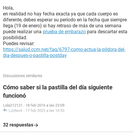
Hola,
en realidad no hay fecha exacta ya que cada cuerpo es
diferente, debes esperar su período en la fecha que siempre
llega (19 de enero) si hay retraso de más de una semana
puede realizar una
prueba de embarazo
para descartar esta
posibilidad.
Puedes revisar:
https://salud.ccm.net/faq/6797-como-actua-la-pildora-del-
dia-despues-o-pastilla-postday
Discusiones similares
Cómo saber si la pastilla del día siguiente
funcionó
Lola212121
-
18 feb 2016 a las 23:09
Lizzteck
-
17 feb 2022 a las 16:53
32 respuestas