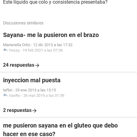
Este líquido que colo y consistencia presentaba?
Discusiones similares
Sayana- me la pusieron en el brazo
Marienella Ortiz
-
12 dic 2013 a las 17:32
Yessy
-
19 feb 2021 a las 07:36
24 respuestas
inyeccion mal puesta
tefbri
-
29 ene 2013 a las 15:15
VanRo
-
26 mar 2019 a las 01:39
2 respuestas
me pusieron sayana en el gluteo que debo
hacer en ese caso?