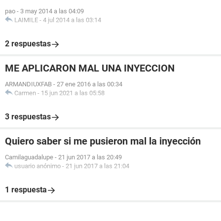
pao
-
3 may 2014 a las 04:09
LAIMILE
-
4 jul 2014 a las 03:14
2 respuestas
ME APLICARON MAL UNA INYECCION
ARMANDIUXFAB
-
27 ene 2016 a las 00:34
Carmen
-
15 jun 2021 a las 05:58
3 respuestas
Quiero saber si me pusieron mal la inyección
Camilaguadalupe
-
21 jun 2017 a las 20:49
usuario anónimo
-
21 jun 2017 a las 21:04
1 respuesta