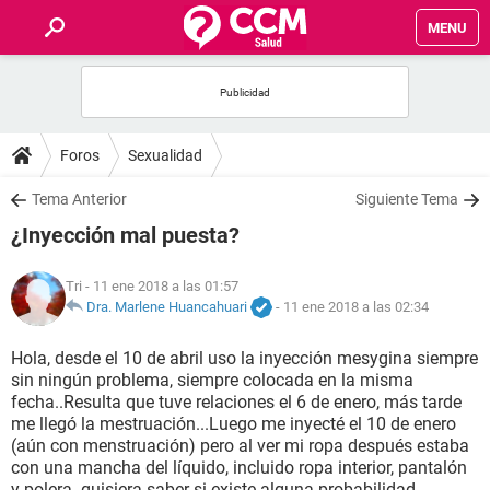
MENU
INICIO
FOROS
Foros
Sexualidad
SALUD
Tema Anterior
Siguiente Tema
¿Inyección mal puesta?
FAMILIA
Tri
- 11 ene 2018 a las 01:57
NUTRICIÓN
Dra. Marlene Huancahuari
-
11 ene 2018 a las 02:34
Hola, desde el 10 de abril uso la inyección mesygina siempre
BIENESTAR
sin ningún problema, siempre colocada en la misma
fecha..Resulta que tuve relaciones el 6 de enero, más tarde
SEXUALIDAD
me llegó la mestruación...Luego me inyecté el 10 de enero
(aún con menstruación) pero al ver mi ropa después estaba
con una mancha del líquido, incluido ropa interior, pantalón
GLOSARIO
y polera..quisiera saber si existe alguna probabilidad