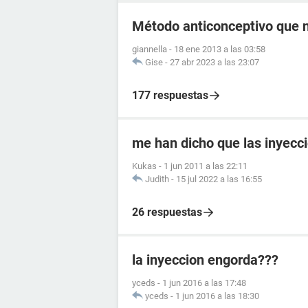
Método anticonceptivo que 
giannella
-
18 ene 2013 a las 03:58
Gise
-
27 abr 2023 a las 23:07
177 respuestas
me han dicho que las inyecc
Kukas
-
1 jun 2011 a las 22:11
Judith
-
15 jul 2022 a las 16:55
26 respuestas
la inyeccion engorda???
yceds
-
1 jun 2016 a las 17:48
yceds
-
1 jun 2016 a las 18:30