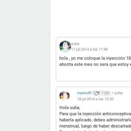
suha
17 jul 2014 a las 17:48
hola , yo me coloque la inyección 1
ahorita este mes no sera que estoy
marisolfl
>
suha
7.292
18 jul 2014 a las 12:20
Hola suha,
Para que la inyección anticonceptiv
haberla aplicado, debes administrarl
menstrual, luego de haber descartad