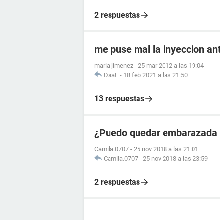
2 respuestas
me puse mal la inyeccion an
maria jimenez
-
25 mar 2012 a las 19:04
DaaF
-
18 feb 2021 a las 21:50
13 respuestas
¿Puedo quedar embarazada 
Camila.0707
-
25 nov 2018 a las 21:01
Camila.0707
-
25 nov 2018 a las 23:59
2 respuestas