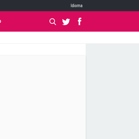
Idioma
O