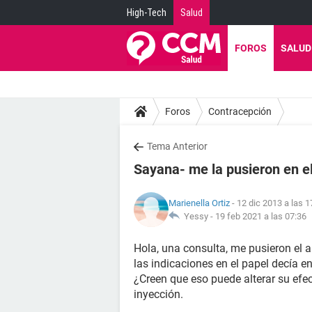
High-Tech
Salud
FOROS
SALUD
Foros
Contracepción
Tema Anterior
Sayana- me la pusieron en e
Marienella Ortiz
- 12 dic 2013 a las 1
Yessy -
19 feb 2021 a las 07:36
Hola, una consulta, me pusieron el 
las indicaciones en el papel decía en
¿Creen que eso puede alterar su efe
inyección.