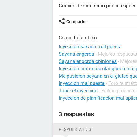
Gracias de antemano por la respues
Compartir
Consulta también:
Inyección sayana mal puesta
Sayana engorda
- Mejores respuest
Sayana engorda opiniones
- Mejore
Inyección intramuscular glúteo mal
Me pusieron sayana en el gluteo qu
Inyeccion mal puesta
-
Foro reumatol
Topasel inyeccion
-
Fichas prácticas
Inyeccion de planificacion mal apli
3 respuestas
RESPUESTA 1 / 3