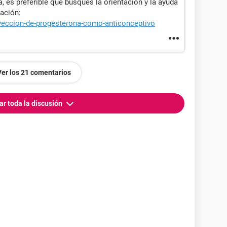
 es preferible que busques la orientación y la ayuda
mación:
nyeccion-de-progesterona-como-anticonceptivo
Ver los 21 comentarios
ar toda la discusión