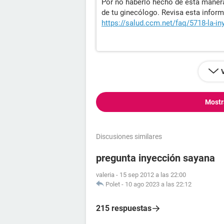
Por no haberlo hecho de esta manera,
de tu ginecólogo. Revisa esta infor
https://salud.ccm.net/faq/5718-la-i
Mostr
Discusiones similares
pregunta inyección sayana
valeria
-
15 sep 2012 a las 22:00
Polet
-
10 ago 2023 a las 22:12
215 respuestas