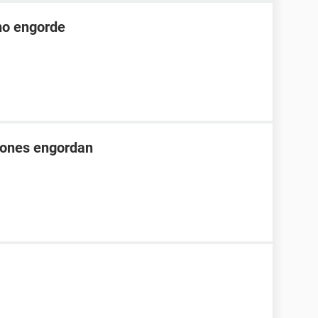
no engorde
iones engordan