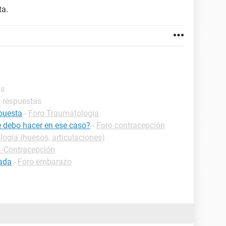
ta.
as
s respuestas
 puesta
-
Foro Traumatologia
e debo hacer en ese caso?
-
Foro contracepción
ogía (huesos, articulaciones)
 -Contracepción
cada
-
Foro embarazo