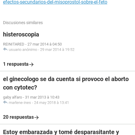
efectos-secundarios-del-misoprostol-sobre-el-feto
Discusiones similares
histeroscopia
REINITARED
-
27 mar 2014 à 04:50
usuario anónimo
-
29 mar 2014 à 19:52
1 respuesta
el ginecologo se da cuenta si provoco el aborto
con cytotec?
gaby alfaro
-
31 mar 2013 à 10:43
marlene-ines
-
24 may 2018 à 13:41
20 respuestas
Estoy embarazada y tomé desparasitante y