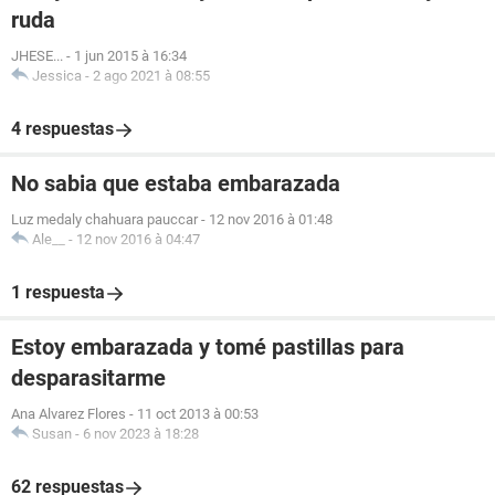
ruda
JHESE...
-
1 jun 2015 à 16:34
Jessica
-
2 ago 2021 à 08:55
4 respuestas
No sabia que estaba embarazada
Luz medaly chahuara pauccar
-
12 nov 2016 à 01:48
Ale__
-
12 nov 2016 à 04:47
1 respuesta
Estoy embarazada y tomé pastillas para
desparasitarme
Ana Alvarez Flores
-
11 oct 2013 à 00:53
Susan
-
6 nov 2023 à 18:28
62 respuestas