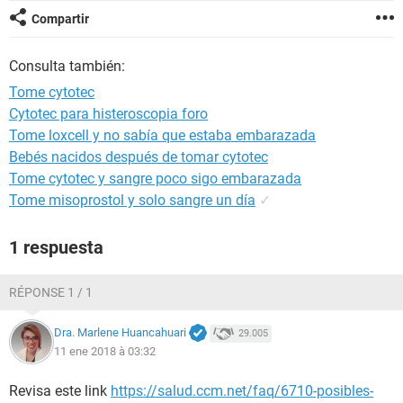
Compartir
Consulta también:
Tome cytotec
Cytotec para histeroscopia foro
Tome loxcell y no sabía que estaba embarazada
Bebés nacidos después de tomar cytotec
Tome cytotec y sangre poco sigo embarazada
Tome misoprostol y solo sangre un día
✓
1 respuesta
RÉPONSE 1 / 1
Dra. Marlene Huancahuari
29.005
11 ene 2018 à 03:32
Revisa este link
https://salud.ccm.net/faq/6710-posibles-