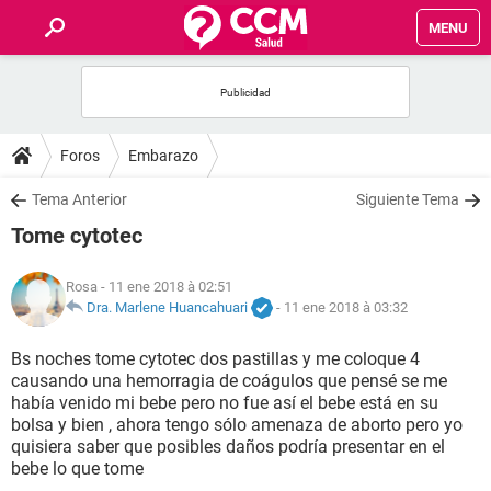
MENU
INICIO
FORUMS
Foros
Embarazo
SALUD
Tema Anterior
Siguiente Tema
Tome cytotec
FAMILIA
Rosa
- 11 ene 2018 à 02:51
NUTRICIÓN
Dra. Marlene Huancahuari
-
11 ene 2018 à 03:32
Bs noches tome cytotec dos pastillas y me coloque 4
BIENESTAR
causando una hemorragia de coágulos que pensé se me
había venido mi bebe pero no fue así el bebe está en su
SEXUALIDAD
bolsa y bien , ahora tengo sólo amenaza de aborto pero yo
quisiera saber que posibles daños podría presentar en el
bebe lo que tome
GLOSARIO