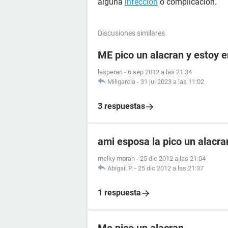
alguna
infección
o complicación.
Discusiones similares
ME pico un alacran y estoy
lesperan
-
6 sep 2012 a las 21:34
Miligarcia
-
31 jul 2023 a las 11:02
3 respuestas
ami esposa la pico un alacr
melky moran
-
25 dic 2012 a las 21:04
Abigail P.
-
25 dic 2012 a las 21:37
1 respuesta