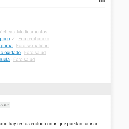
rácticas -Medicamentos
 poco
✓
-
Foro embarazo
i prima
-
Foro sexualidad
llo oxidado
-
Foro salud
ruela
-
Foro salud
29.005
 aún hay restos endouterinos que puedan causar