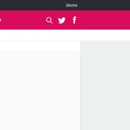
Idioma
O