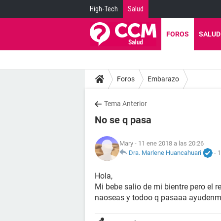
High-Tech
Salud
FOROS
SALUD
Foros
Embarazo
Tema Anterior
No se q pasa
Mary
- 11 ene 2018 a las 20:26
Dra. Marlene Huancahuari
-
1
Hola,
Mi bebe salio de mi bientre pero el r
naoseas y todoo q pasaaa ayudenm