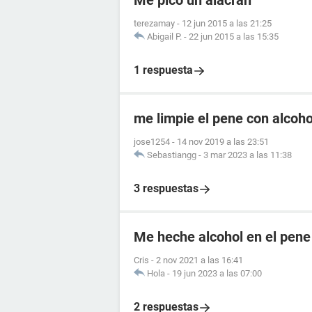
Me pico un alacran
terezamay
-
12 jun 2015 a las 21:25
Abigail P.
-
22 jun 2015 a las 15:35
1 respuesta
me limpie el pene con alcoho
jose1254
-
14 nov 2019 a las 23:51
Sebastiangg
-
3 mar 2023 a las 11:38
3 respuestas
Me heche alcohol en el pene
Cris
-
2 nov 2021 a las 16:41
Hola
-
19 jun 2023 a las 07:00
2 respuestas