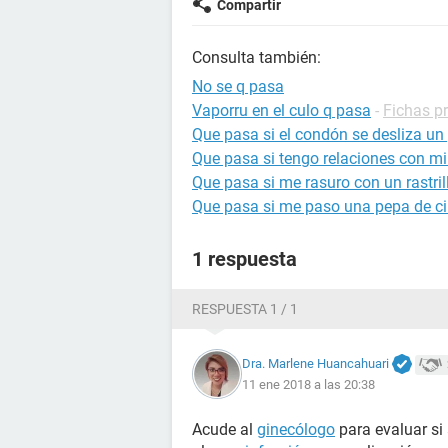
Compartir
Consulta también:
No se q pasa
Vaporru en el culo q pasa
-
Fichas p
Que pasa si el condón se desliza un
Que pasa si tengo relaciones con m
Que pasa si me rasuro con un rastri
Que pasa si me paso una pepa de ci
1 respuesta
RESPUESTA 1 / 1
Dra. Marlene Huancahuari
11 ene 2018 a las 20:38
Acude al
ginecólogo
para evaluar si