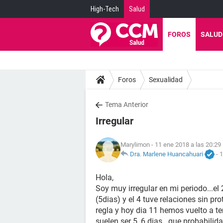
High-Tech
Salud
FOROS
SALUD
Foros
Sexualidad
Tema Anterior
Irregular
Marylimon
- 11 ene 2018 a las 20:29
Dra. Marlene Huancahuari
-
1
Hola,
Soy muy irregular en mi periodo...el 
(5dias) y el 4 tuve relaciones sin pr
regla y hoy dia 11 hemos vuelto a t
suelen ser 5_6 dias...que probabili