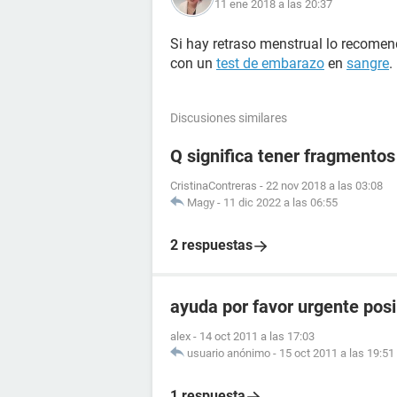
11 ene 2018 a las 20:37
Si hay retraso menstrual lo recomend
con un
test de embarazo
en
sangre
.
Discusiones similares
Q significa tener fragmento
CristinaContreras
-
22 nov 2018 a las 03:08
Magy
-
11 dic 2022 a las 06:55
2 respuestas
ayuda por favor urgente posi
alex
-
14 oct 2011 a las 17:03
usuario anónimo
-
15 oct 2011 a las 19:51
1 respuesta