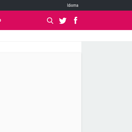
Idioma
O