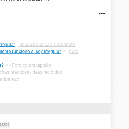
rregular
-
Fichas prácticas -Embarazo
uiente funcionó si soy irregular
✓
-
Foro
r?
✓
-
Foro contracepción
chas prácticas -Ideas recibidas
 embarazo
29.005