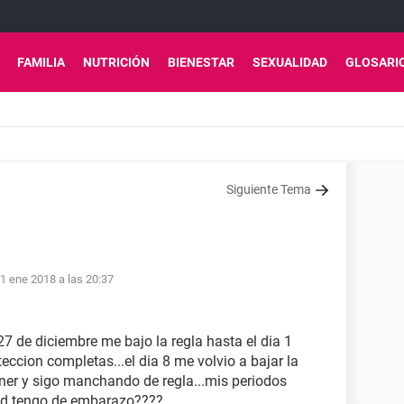
FAMILIA
NUTRICIÓN
BIENESTAR
SEXUALIDAD
GLOSARI
Siguiente Tema
1 ene 2018 a las 20:37
27 de diciembre me bajo la regla hasta el dia 1
oteccion completas...el dia 8 me volvio a bajar la
ener y sigo manchando de regla...mis periodos
dad tengo de embarazo????