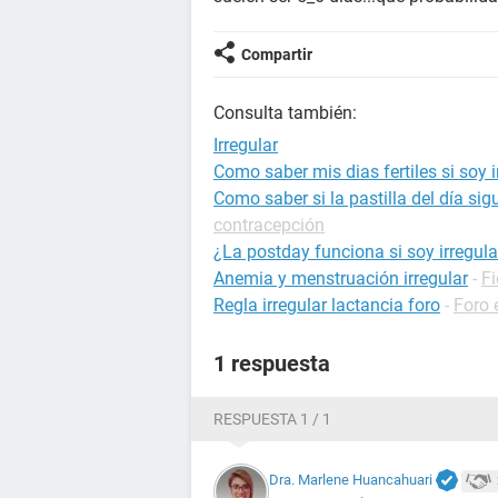
Compartir
Consulta también:
Irregular
Como saber mis dias fertiles si soy i
Como saber si la pastilla del día sig
contracepción
¿La postday funciona si soy irregula
Anemia y menstruación irregular
-
Fi
Regla irregular lactancia foro
-
Foro
1 respuesta
RESPUESTA 1 / 1
Dra. Marlene Huancahuari