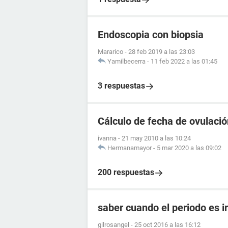
Endoscopia con biopsia
Mararico
-
28 feb 2019 a las 23:03
Yamilbecerra
-
11 feb 2022 a las 01:45
3 respuestas
Cálculo de fecha de ovulación
ivanna
-
21 may 2010 a las 10:24
Hermanamayor
-
5 mar 2020 a las 09:02
200 respuestas
saber cuando el periodo es i
gilrosangel
-
25 oct 2016 a las 16:12