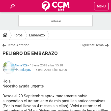
MENU
INICIO
FOROS
Foros
Embarazo
SALUD
Tema Anterior
Siguiente Tema
PELIGRO DE EMBARAZO
FAMILIA
Nona129
- 13 ene 2018 a las 15:18
NUTRICIÓN
pokoyo7
-
16 ene 2018 a las 03:06
Hola,
BIENESTAR
Necesito ayuda urgente.
SEXUALIDAD
Desde el 20 Septiembre aproximadamente había
suspendido el tratamiento de mis pastillas anticonceptivas
(Por lo cual llevaba 4 meses sin ellas). Volví a retomar el
GLOSARIO
tratamiento el 24 de Diciembre, estuve tomando las pastillas