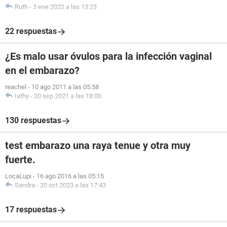
Ruth
-
3 ene 2022 a las 13:23
22 respuestas
¿Es malo usar óvulos para la infección vaginal
en el embarazo?
reachel
-
10 ago 2011 a las 05:58
Iathy
-
20 sep 2021 a las 18:00
130 respuestas
test embarazo una raya tenue y otra muy
fuerte.
LocaLupi
-
16 ago 2016 a las 05:15
Sandra
-
20 oct 2023 a las 17:43
17 respuestas