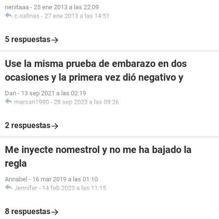
nenitaaa
-
25 ene 2013 a las 22:09
c-salinas
-
27 ene 2013 a las 14:51
5 respuestas
Use la misma prueba de embarazo en dos
ocasiones y la primera vez dió negativo y
Dan
-
13 sep 2021 a las 02:19
marsan1990
-
28 sep 2023 a las 09:26
2 respuestas
Me inyecte nomestrol y no me ha bajado la
regla
Annabel
-
16 mar 2019 a las 01:10
Jennifer
-
14 feb 2023 a las 11:15
8 respuestas