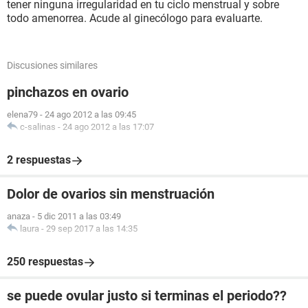
tener ninguna irregularidad en tu ciclo menstrual y sobre
todo amenorrea. Acude al ginecólogo para evaluarte.
Discusiones similares
pinchazos en ovario
elena79
-
24 ago 2012 a las 09:45
c-salinas
-
24 ago 2012 a las 17:07
2 respuestas
Dolor de ovarios sin menstruación
anaza
-
5 dic 2011 a las 03:49
laura
-
29 sep 2017 a las 14:35
250 respuestas
se puede ovular justo si terminas el periodo??