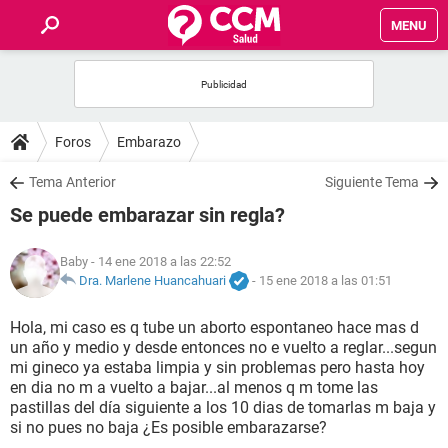
MENU
INICIO
FOROS
Foros
Embarazo
SALUD
Tema Anterior
Siguiente Tema
Se puede embarazar sin regla?
FAMILIA
Baby
- 14 ene 2018 a las 22:52
NUTRICIÓN
Dra. Marlene Huancahuari
-
15 ene 2018 a las 01:51
Hola, mi caso es q tube un aborto espontaneo hace mas d
BIENESTAR
un año y medio y desde entonces no e vuelto a reglar...segun
mi gineco ya estaba limpia y sin problemas pero hasta hoy
SEXUALIDAD
en dia no m a vuelto a bajar...al menos q m tome las
pastillas del día siguiente a los 10 dias de tomarlas m baja y
si no pues no baja ¿Es posible embarazarse?
GLOSARIO