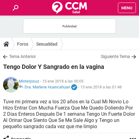
MENU
INICIO
FOROS
Foros
Sexualidad
SALUD
Tema Anterior
Siguiente Tema
Tengo Dolor Y Sangrado en la vagina
FAMILIA
Misterjosuz
- 15 ene 2018 a las 00:05
NUTRICIÓN
Dra. Marlene Huancahuari
-
15 ene 2018 a las 01:48
Tuve mi primera vez a los 20 años en la Cual Mi Novio Lo
BIENESTAR
Hizo Entrar Con Mucha Fuerza Que Me Quedo Doliendo Por
2 Dias Enteros Después De 1 semana Tengo Un Fuerte Dolor
SEXUALIDAD
Al Orinar Que Siento Que Se Me Sale Algo y Tengo un
pequeño sangrado cada vez que me limpio
GLOSARIO