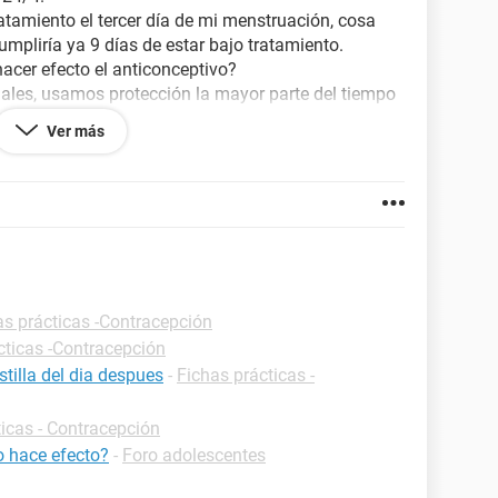
atamiento el tercer día de mi menstruación, cosa
umpliría ya 9 días de estar bajo tratamiento.
acer efecto el anticonceptivo?
ales, usamos protección la mayor parte del tiempo
go a eyacular, hay posibilidad de qué quedará
Ver más
as prácticas -Contracepción
cticas -Contracepción
tilla del dia despues
-
Fichas prácticas -
ticas - Contracepción
o hace efecto?
-
Foro adolescentes