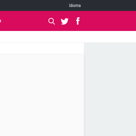
Idioma
O