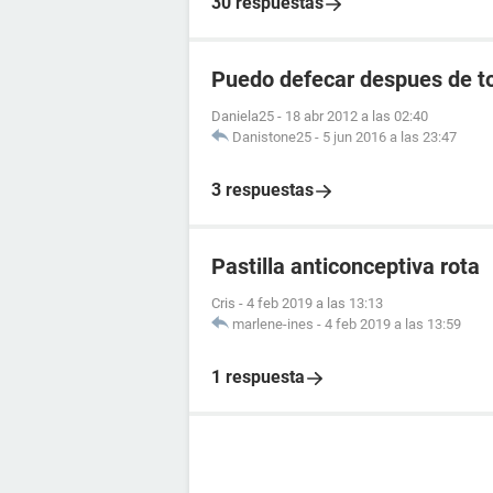
30 respuestas
Puedo defecar despues de to
Daniela25
-
18 abr 2012 a las 02:40
Danistone25
-
5 jun 2016 a las 23:47
3 respuestas
Pastilla anticonceptiva rota
Cris
-
4 feb 2019 a las 13:13
marlene-ines
-
4 feb 2019 a las 13:59
1 respuesta