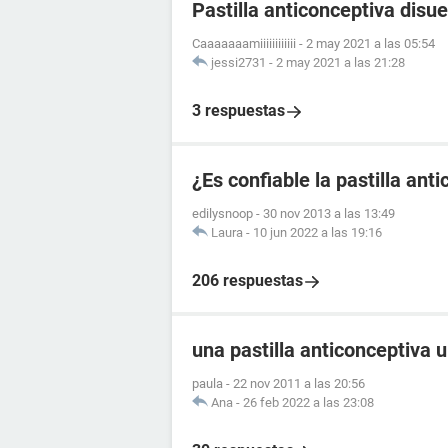
Pastilla anticonceptiva disue
Caaaaaaamiiiiiiiiiiii
-
2 may 2021 a las 05:54
jessi2731
-
2 may 2021 a las 21:28
3 respuestas
¿Es confiable la pastilla an
edilysnoop
-
30 nov 2013 a las 13:49
Laura
-
10 jun 2022 a las 19:16
206 respuestas
una pastilla anticonceptiva 
paula
-
22 nov 2011 a las 20:56
Ana
-
26 feb 2022 a las 23:08