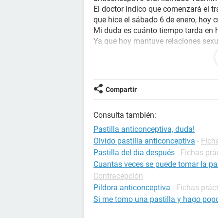
El doctor indico que comenzará el tr
que hice el sábado 6 de enero, hoy c
Mi duda es cuánto tiempo tarda en h
Ya que hoy mantuve relaciones sexu
salvo al final, sin embargo él no lle
embarazada o algo?
Gracias
Compartir
Consulta también:
Pastilla anticonceptiva, duda!
Olvido pastilla anticonceptiva
-
Fich
Pastilla del dia después
-
Fichas prá
Cuantas veces se puede tomar la pas
Contracepción
Pildora anticonceptiva
-
Fichas prác
Si me tomo una pastilla y hago pop