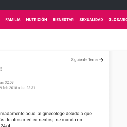
FAMILIA
NUTRICIÓN
BIENESTAR
SEXUALIDAD
GLOSARI
Siguiente Tema
!
las 02:03
9 feb 2018 a las 23:31
madamente acudí al ginecólogo debido a que
emás de otros medicamentos, me mando un
 24/4.