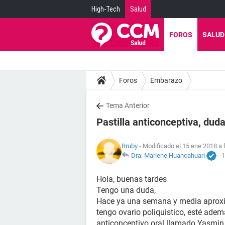
High-Tech
Salud
FOROS
SALUD
Foros
Embarazo
Tema Anterior
Pastilla anticonceptiva, duda
Rruby
- Modificado el 15 ene 2018 a 
Dra. Marlene Huancahuari
-
1
Hola, buenas tardes
Tengo una duda,
Hace ya una semana y media aproxi
tengo ovario poliquistico, esté ad
anticonceptivo oral llamado Yasmin