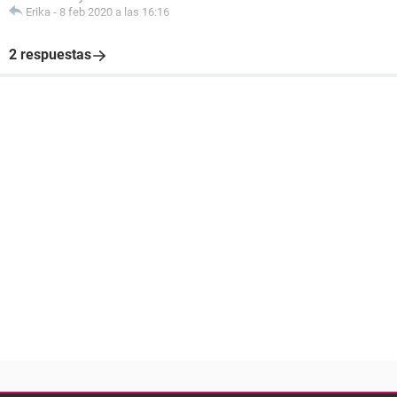
Erika
-
8 feb 2020 a las 16:16
2 respuestas