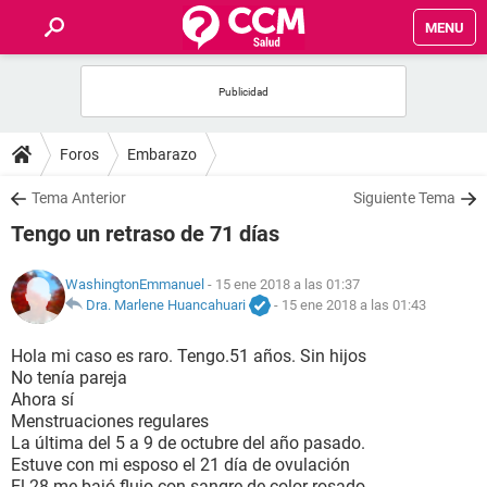
MENU
INICIO
FOROS
Foros
Embarazo
SALUD
Tema Anterior
Siguiente Tema
Tengo un retraso de 71 días
FAMILIA
WashingtonEmmanuel
- 15 ene 2018 a las 01:37
NUTRICIÓN
Dra. Marlene Huancahuari
-
15 ene 2018 a las 01:43
Hola mi caso es raro. Tengo.51 años. Sin hijos
BIENESTAR
No tenía pareja
Ahora sí
SEXUALIDAD
Menstruaciones regulares
La última del 5 a 9 de octubre del año pasado.
Estuve con mi esposo el 21 día de ovulación
GLOSARIO
El 28 me bajó flujo con sangre de color rosado