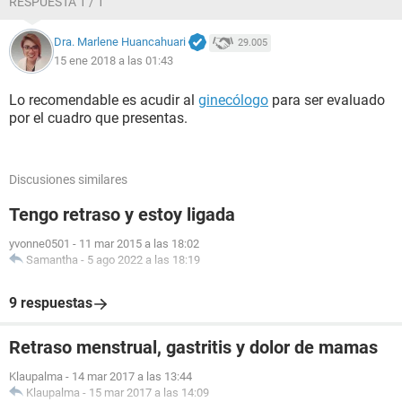
RESPUESTA 1 / 1
Dra. Marlene Huancahuari
29.005
15 ene 2018 a las 01:43
Lo recomendable es acudir al
ginecólogo
para ser evaluado
por el cuadro que presentas.
Discusiones similares
Tengo retraso y estoy ligada
yvonne0501
-
11 mar 2015 a las 18:02
Samantha
-
5 ago 2022 a las 18:19
9 respuestas
Retraso menstrual, gastritis y dolor de mamas
Klaupalma
-
14 mar 2017 a las 13:44
Klaupalma
-
15 mar 2017 a las 14:09