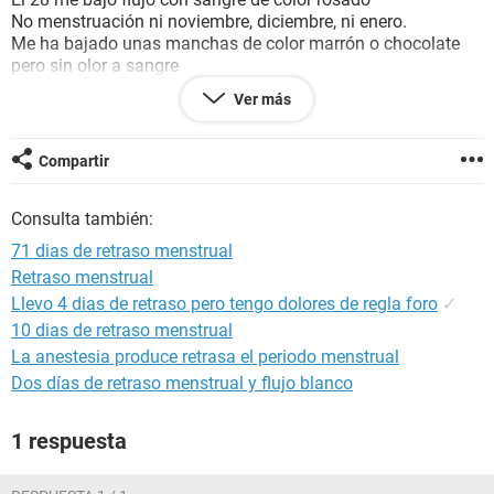
No menstruación ni noviembre, diciembre, ni enero.
Me ha bajado unas manchas de color marrón o chocolate
pero sin olor a sangre
Tengo mucho malestar como cansancio, fatiga, sueño, dolor
Ver más
de senos, ganas de orinar, mareos, náuseas, dolor de manos,
cuello, espalda, bajo vientre, antojos, falta de apetito,
languidez, entre muchos síntomas más.
Compartir
Mi esposo también tiene sueño y doñor de huesitos. El si es
fértil.
Consulta también:
Qué podrá ser
Gracias
71 dias de retraso menstrual
Retraso menstrual
Llevo 4 dias de retraso pero tengo dolores de regla foro
✓
10 dias de retraso menstrual
La anestesia produce retrasa el periodo menstrual
Dos días de retraso menstrual y flujo blanco
1 respuesta