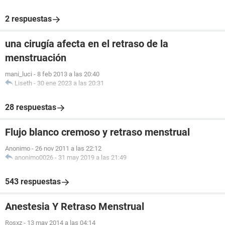
2 respuestas
una cirugía afecta en el retraso de la
menstruación
mani_luci
-
8 feb 2013 a las 20:40
Liseth
-
30 ene 2023 a las 20:31
28 respuestas
Flujo blanco cremoso y retraso menstrual
Anonimo
-
26 nov 2011 a las 22:12
anonimo0026
-
31 may 2019 a las 21:49
543 respuestas
Anestesia Y Retraso Menstrual
Rosxz
-
13 may 2014 a las 04:14