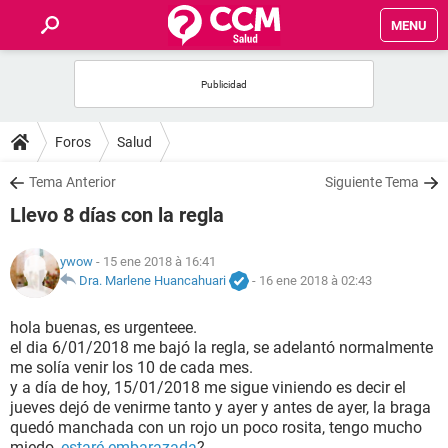
MENU
INICIO
FORUMS
Foros
Salud
SALUD
Tema Anterior
Siguiente Tema
Llevo 8 días con la regla
FAMILIA
ywow
- 15 ene 2018 à 16:41
NUTRICIÓN
Dra. Marlene Huancahuari
-
16 ene 2018 à 02:43
hola buenas, es urgenteee.
BIENESTAR
el dia 6/01/2018 me bajó la regla, se adelantó normalmente
me solía venir los 10 de cada mes.
SEXUALIDAD
y a día de hoy, 15/01/2018 me sigue viniendo es decir el
jueves dejó de venirme tanto y ayer y antes de ayer, la braga
quedó manchada con un rojo un poco rosita, tengo mucho
GLOSARIO
miedo,
estaré embarazada
?