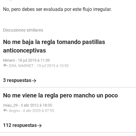
No, pero debes ser evaluada por este flujo irregular.
Discusiones similares
No me baja la regla tomando pastillas
anticonceptivas
Miriam
-
18 jul 2019 à 11:39
DRA. MARNET
-
19 jul 2019 à 10:50
3 respuestas
No me viene la regla pero mancho un poco
miau_29
-
3 abr 2012 à 18:35
Angnu
-
4 abr 2020 à 07:55
112 respuestas