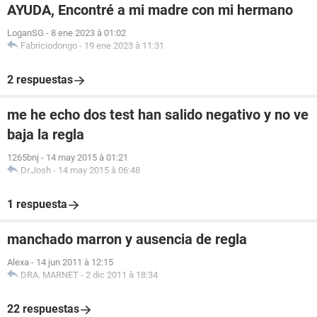
AYUDA, Encontré a mi madre con mi hermano
LoganSG
-
8 ene 2023 à 01:02
Fabriciodongo
-
19 ene 2023 à 11:31
2 respuestas
me he echo dos test han salido negativo y no ve
baja la regla
1265bnj
-
14 may 2015 à 01:21
Dr.Josh
-
14 may 2015 à 06:48
1 respuesta
manchado marron y ausencia de regla
Alexa
-
14 jun 2011 à 12:15
DRA. MARNET
-
2 dic 2011 à 18:34
22 respuestas