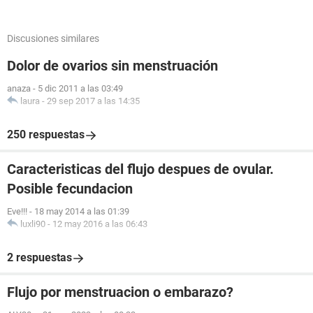
Discusiones similares
Dolor de ovarios sin menstruación
anaza
-
5 dic 2011 a las 03:49
laura
-
29 sep 2017 a las 14:35
250 respuestas
Caracteristicas del flujo despues de ovular.
Posible fecundacion
Eve!!!
-
18 may 2014 a las 01:39
luxli90
-
12 may 2016 a las 06:43
2 respuestas
Flujo por menstruacion o embarazo?