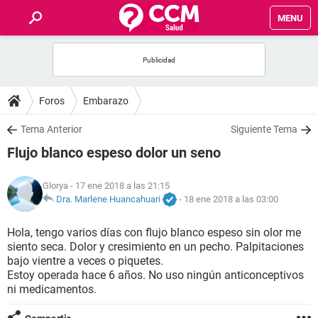
MENU
INICIO
FOROS
Foros
Embarazo
SALUD
Tema Anterior
Siguiente Tema
Flujo blanco espeso dolor un seno
FAMILIA
Glorya
- 17 ene 2018 a las 21:15
NUTRICIÓN
Dra. Marlene Huancahuari
-
18 ene 2018 a las 03:00
Hola, tengo varios días con flujo blanco espeso sin olor me
BIENESTAR
siento seca. Dolor y cresimiento en un pecho. Palpitaciones
bajo vientre a veces o piquetes.
SEXUALIDAD
Estoy operada hace 6 años. No uso ningún anticonceptivos
ni medicamentos.
GLOSARIO