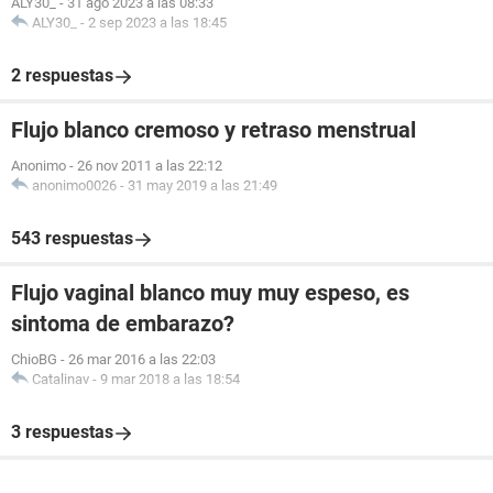
ALY30_
-
31 ago 2023 a las 08:33
ALY30_
-
2 sep 2023 a las 18:45
2 respuestas
Flujo blanco cremoso y retraso menstrual
Anonimo
-
26 nov 2011 a las 22:12
anonimo0026
-
31 may 2019 a las 21:49
543 respuestas
Flujo vaginal blanco muy muy espeso, es
sintoma de embarazo?
ChioBG
-
26 mar 2016 a las 22:03
Catalinav
-
9 mar 2018 a las 18:54
3 respuestas