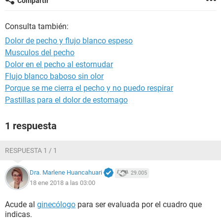
Compartir
Consulta también:
Dolor de pecho y flujo blanco espeso
Musculos del pecho
Dolor en el pecho al estornudar
Flujo blanco baboso sin olor
Porque se me cierra el pecho y no puedo respirar
Pastillas para el dolor de estomago
1 respuesta
RESPUESTA 1 / 1
Dra. Marlene Huancahuari
29.005
18 ene 2018 a las 03:00
Acude al
ginecólogo
para ser evaluada por el cuadro que
indicas.