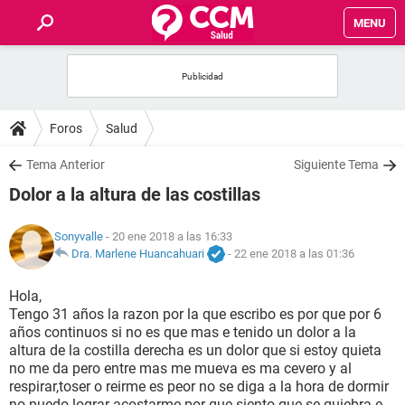
MENU
INICIO
FOROS
Foros
Salud
SALUD
Tema Anterior
Siguiente Tema
Dolor a la altura de las costillas
FAMILIA
Sonyvalle
- 20 ene 2018 a las 16:33
NUTRICIÓN
Dra. Marlene Huancahuari
-
22 ene 2018 a las 01:36
Hola,
BIENESTAR
Tengo 31 años la razon por la que escribo es por que por 6
años continuos si no es que mas e tenido un dolor a la
SEXUALIDAD
altura de la costilla derecha es un dolor que si estoy quieta
no me da pero entre mas me mueva es ma cevero y al
respirar,toser o reirme es peor no se diga a la hora de dormir
GLOSARIO
no puedo lograr acostarme por que siento que se quiebra e