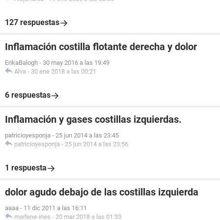
127 respuestas
Inflamación costilla flotante derecha y dolor
ErikaBalogh
-
30 may 2016 a las 19:49
Alva
-
30 ene 2018 a las 00:21
6 respuestas
Inflamación y gases costillas izquierdas.
patricioyesponja
-
25 jun 2014 a las 23:45
patricioyesponja
-
25 jun 2014 a las 23:56
1 respuesta
dolor agudo debajo de las costillas izquierda
aaaa
-
11 dic 2011 a las 16:11
marlene-ines
-
20 mar 2018 a las 01:33