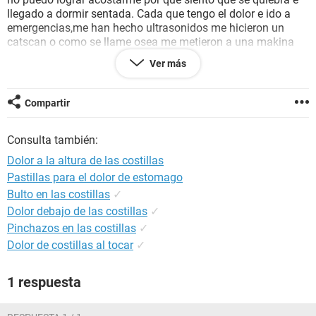
llegado a dormir sentada. Cada que tengo el dolor e ido a
emergencias,me han hecho ultrasonidos me hicieron un
catscan o como se llame osea me metieron a una makina
pero no sale nada creian que era la visicula pero nada no es
Ver más
eso esta ves el dolor fue mas cevero pues ahora es en los 2
lados me preocupa por que un dolor asi es por algo los
doctores dicen que todo esta bien pero yo c que no mi
Compartir
cuerpo o esta avisandome que algo anda mal o de plano
tengo algo pero no se cual es el problema,me dicen que
Consulta también:
puede ser aire pero la verdad me preocupa pues no puedo
toser,agitarme,reir o suspirar por que me duele mucho. Que
Dolor a la altura de las costillas
podria ser?
Pastillas para el dolor de estomago
Bulto en las costillas
✓
Dolor debajo de las costillas
✓
Pinchazos en las costillas
✓
Dolor de costillas al tocar
✓
1 respuesta