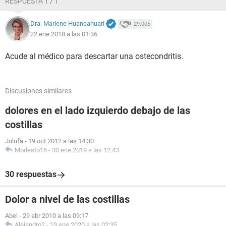
RESPUESTA 1 / 1
Dra. Marlene Huancahuari
29.005
22 ene 2018 a las 01:36
Acude al médico para descartar una ostecondritis.
Discusiones similares
dolores en el lado izquierdo debajo de las
costillas
Julufa
-
19 oct 2012 a las 14:30
Modesto16
-
30 ene 2019 a las 12:43
30 respuestas
Dolor a nivel de las costillas
Abel
-
29 abr 2010 a las 09:17
Alejandro2
-
19 ene 2020 a las 02:35