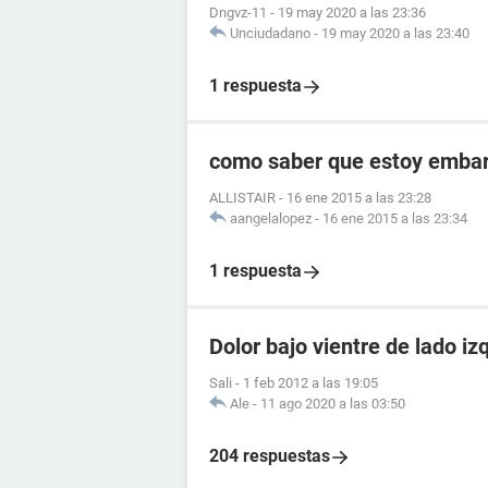
Dngvz-11
-
19 may 2020 a las 23:36
Unciudadano
-
19 may 2020 a las 23:40
1 respuesta
como saber que estoy embara
ALLISTAIR
-
16 ene 2015 a las 23:28
aangelalopez
-
16 ene 2015 a las 23:34
1 respuesta
Dolor bajo vientre de lado iz
Sali
-
1 feb 2012 a las 19:05
Ale
-
11 ago 2020 a las 03:50
204 respuestas