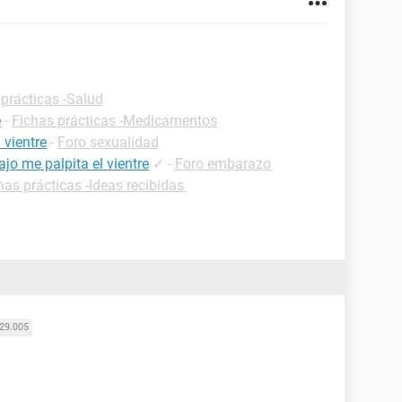
 prácticas -Salud
e
-
Fichas prácticas -Medicamentos
 vientre
-
Foro sexualidad
o me palpita el vientre
✓
-
Foro embarazo
has prácticas -Ideas recibidas
29.005