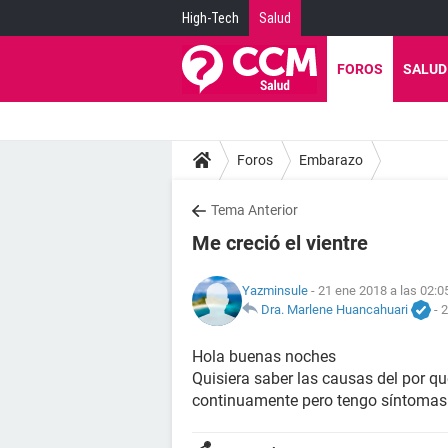
High-Tech
Salud
FOROS
SALUD
Foros
Embarazo
Tema Anterior
Me creció el vientre
Yazminsule
- 21 ene 2018 a las 02:0
Dra. Marlene Huancahuari
-
2
Hola buenas noches
Quisiera saber las causas del por qu
continuamente pero tengo síntomas