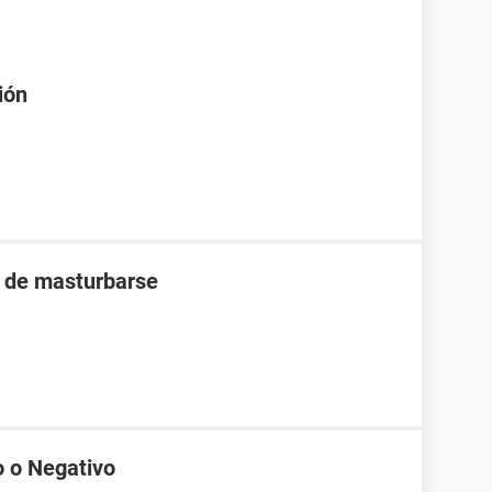
ión
s de masturbarse
o o Negativo