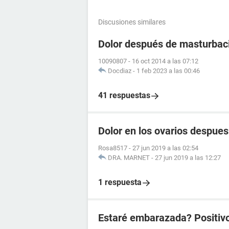
Discusiones similares
Dolor después de masturbac
10090807
-
16 oct 2014 a las 07:12
Docdiaz
-
1 feb 2023 a las 00:46
41 respuestas
Dolor en los ovarios despue
Rosa8517
-
27 jun 2019 a las 02:54
DRA. MARNET
-
27 jun 2019 a las 12:27
1 respuesta
Estaré embarazada? Positiv