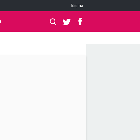
Idioma
O