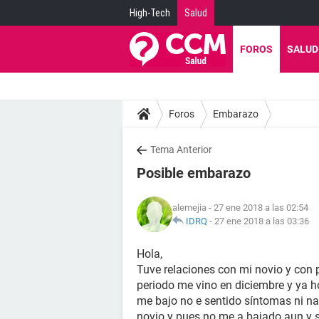
High-Tech
Salud
FOROS
SALUD
Foros
Embarazo
Tema Anterior
Posible embarazo
alemejia
- 27 ene 2018 a las 02:54
IDRQ
-
27 ene 2018 a las 03:36
Hola,
Tuve relaciones con mi novio y con
periodo me vino en diciembre y ya 
me bajo no e sentido síntomas ni nad
novio y pues no me a bajado aun y s