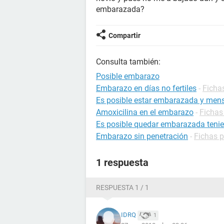
embarazada?
Compartir
Consulta también:
Posible embarazo
Embarazo en días no fertiles
-
Ficha
Es posible estar embarazada y mens
Amoxicilina en el embarazo
-
Fichas
Es posible quedar embarazada tenie
Embarazo sin penetración
-
Fichas 
1 respuesta
RESPUESTA 1 / 1
IDRQ
1