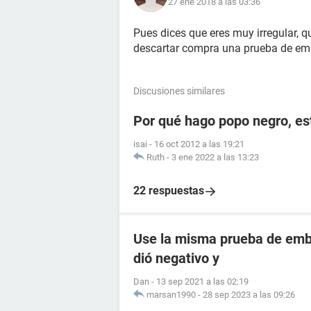
27 ene 2018 a las 03:36
Pues dices que eres muy irregular, 
descartar compra una prueba de em
Discusiones similares
Por qué hago popo negro, e
isai
-
16 oct 2012 a las 19:21
Ruth
-
3 ene 2022 a las 13:23
22 respuestas
Use la misma prueba de emba
dió negativo y
Dan
-
13 sep 2021 a las 02:19
marsan1990
-
28 sep 2023 a las 09:26