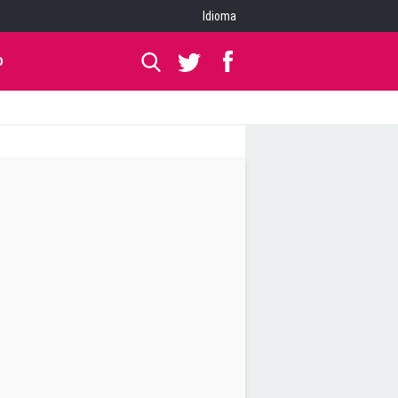
Idioma
O