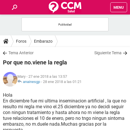
MENU
INICIO
FOROS
Foros
Embarazo
SALUD
Tema Anterior
Siguiente Tema
Por que no.viene la regla
FAMILIA
Mary
- 27 ene 2018 a las 13:57
NUTRICIÓN
anainesgp
-
28 ene 2018 a las 01:21
Hola
BIENESTAR
En diciembre fue mi ultima inseminacion artificial , la que no
resulto mi regla me vino el.25 diciembre ya no decidi seguir
SEXUALIDAD
con ningun tratamiento y hasta ahora no m viene la regla
tuve relaciones el 10 de enero, pero no tngo ningun sintoma
embarazo, no m.duele nada.Muchas gracias por la
GLOSARIO
respuesta