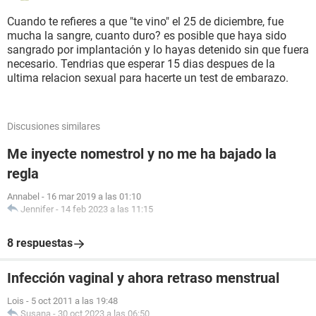
Cuando te refieres a que "te vino" el 25 de diciembre, fue
mucha la sangre, cuanto duro? es posible que haya sido
sangrado por implantación y lo hayas detenido sin que fuera
necesario. Tendrias que esperar 15 dias despues de la
ultima relacion sexual para hacerte un test de embarazo.
Discusiones similares
Me inyecte nomestrol y no me ha bajado la
regla
Annabel
-
16 mar 2019 a las 01:10
Jennifer
-
14 feb 2023 a las 11:15
8 respuestas
Infección vaginal y ahora retraso menstrual
Lois
-
5 oct 2011 a las 19:48
Susana
-
30 oct 2023 a las 06:50