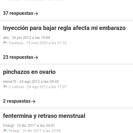
37 respuestas
Inyección para bajar regla afecta mi embarazo
alis
-
26 jun 2012 a las 19:09
Caraleya
-
15 may 2020 a las 01:23
23 respuestas
pinchazos en ovario
elena79
-
24 ago 2012 a las 09:45
c-salinas
-
24 ago 2012 a las 17:07
2 respuestas
fentermina y retraso menstrual
fridagl
-
16 dic 2017 a las 20:41
fridagl
-
16 dic 2017 a las 23:08