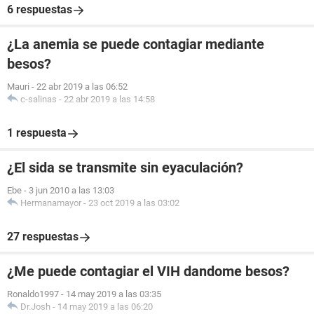
6 respuestas
¿La anemia se puede contagiar mediante
besos?
Mauri
-
22 abr 2019 a las 06:52
c-salinas
-
22 abr 2019 a las 14:58
1 respuesta
¿El sida se transmite sin eyaculación?
Ebe
-
3 jun 2010 a las 13:03
Hermanamayor
-
23 oct 2019 a las 03:02
27 respuestas
¿Me puede contagiar el VIH dandome besos?
Ronaldo1997
-
14 may 2019 a las 03:35
Dr.Josh
-
14 may 2019 a las 06:20