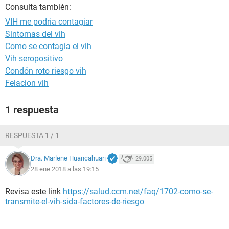
Consulta también:
VIH me podria contagiar
Sintomas del vih
Como se contagia el vih
Vih seropositivo
Condón roto riesgo vih
Felacion vih
1 respuesta
RESPUESTA 1 / 1
Dra. Marlene Huancahuari
29.005
28 ene 2018 a las 19:15
Revisa este link
https://salud.ccm.net/faq/1702-como-se-
transmite-el-vih-sida-factores-de-riesgo