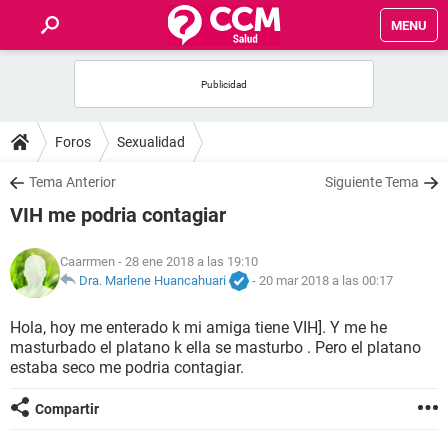
MENU
INICIO
FOROS
Foros
Sexualidad
SALUD
Tema Anterior
Siguiente Tema
VIH me podria contagiar
FAMILIA
Caarrmen
- 28 ene 2018 a las 19:10
NUTRICIÓN
Dra. Marlene Huancahuari
-
20 mar 2018 a las 00:17
Hola, hoy me enterado k mi amiga tiene VIH]. Y me he
BIENESTAR
masturbado el platano k ella se masturbo . Pero el platano
estaba seco me podria contagiar.
SEXUALIDAD
Compartir
GLOSARIO