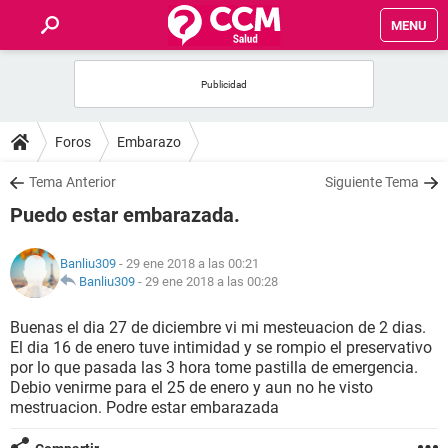
MENU
INICIO
FOROS
Foros
Embarazo
SALUD
Tema Anterior
Siguiente Tema
Puedo estar embarazada.
FAMILIA
Banliu309
- 29 ene 2018 a las 00:21
NUTRICIÓN
Banliu309
-
29 ene 2018 a las 00:28
Buenas el dia 27 de diciembre vi mi mesteuacion de 2 dias.
BIENESTAR
El dia 16 de enero tuve intimidad y se rompio el preservativo
por lo que pasada las 3 hora tome pastilla de emergencia.
SEXUALIDAD
Debio venirme para el 25 de enero y aun no he visto
mestruacion. Podre estar embarazada
GLOSARIO