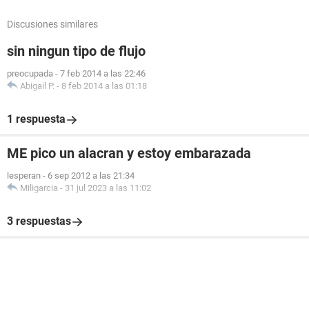
Discusiones similares
sin ningun tipo de flujo
preocupada
-
7 feb 2014 a las 22:46
Abigail P.
-
8 feb 2014 a las 01:18
1 respuesta
ME pico un alacran y estoy embarazada
lesperan
-
6 sep 2012 a las 21:34
Miligarcia
-
31 jul 2023 a las 11:02
3 respuestas