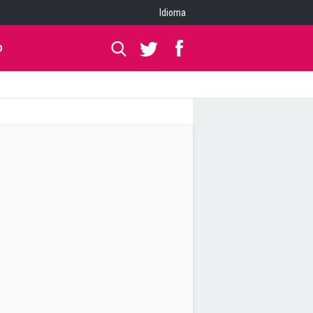
Idioma
O