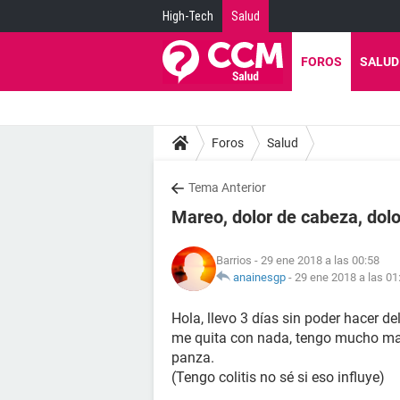
High-Tech
Salud
FOROS
SALUD
Foros
Salud
Tema Anterior
Mareo, dolor de cabeza, dolor
Barrios
- 29 ene 2018 a las 00:58
anainesgp
-
29 ene 2018 a las 01
Hola, llevo 3 días sin poder hacer d
me quita con nada, tengo mucho mar
panza.
(Tengo colitis no sé si eso influye)