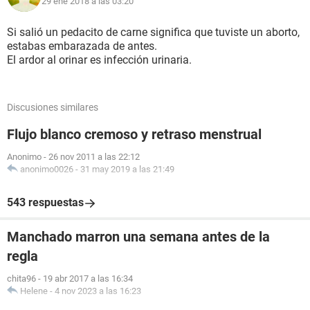
29 ene 2018 a las 03:20
Si salió un pedacito de carne significa que tuviste un aborto,
estabas embarazada de antes.
El ardor al orinar es infección urinaria.
Discusiones similares
Flujo blanco cremoso y retraso menstrual
Anonimo
-
26 nov 2011 a las 22:12
anonimo0026
-
31 may 2019 a las 21:49
543 respuestas
Manchado marron una semana antes de la
regla
chita96
-
19 abr 2017 a las 16:34
Helene
-
4 nov 2023 a las 16:23