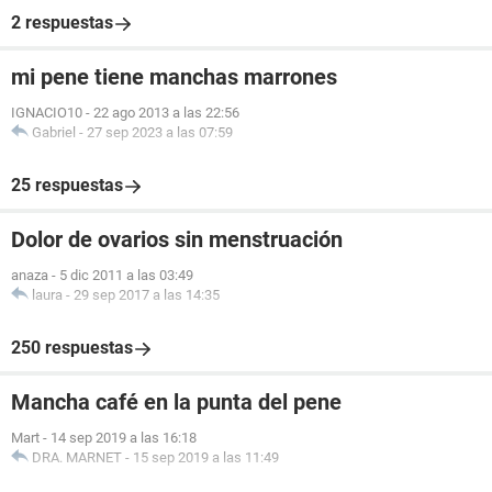
2 respuestas
mi pene tiene manchas marrones
IGNACIO10
-
22 ago 2013 a las 22:56
Gabriel
-
27 sep 2023 a las 07:59
25 respuestas
Dolor de ovarios sin menstruación
anaza
-
5 dic 2011 a las 03:49
laura
-
29 sep 2017 a las 14:35
250 respuestas
Mancha café en la punta del pene
Mart
-
14 sep 2019 a las 16:18
DRA. MARNET
-
15 sep 2019 a las 11:49