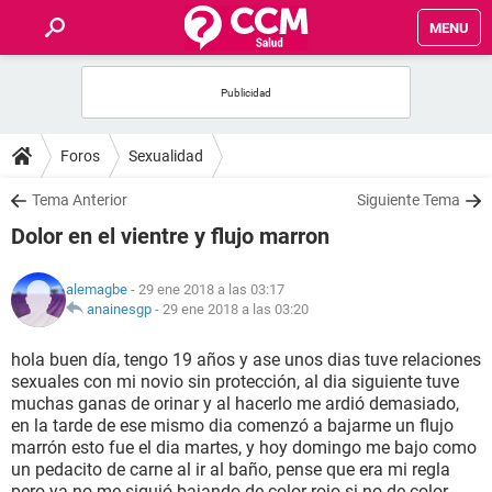
MENU
INICIO
FOROS
Foros
Sexualidad
SALUD
Tema Anterior
Siguiente Tema
Dolor en el vientre y flujo marron
FAMILIA
alemagbe
- 29 ene 2018 a las 03:17
NUTRICIÓN
anainesgp
-
29 ene 2018 a las 03:20
hola buen día, tengo 19 años y ase unos dias tuve relaciones
BIENESTAR
sexuales con mi novio sin protección, al dia siguiente tuve
muchas ganas de orinar y al hacerlo me ardió demasiado,
SEXUALIDAD
en la tarde de ese mismo dia comenzó a bajarme un flujo
marrón esto fue el dia martes, y hoy domingo me bajo como
un pedacito de carne al ir al baño, pense que era mi regla
GLOSARIO
pero ya no me siguió bajando de color rojo si no de color