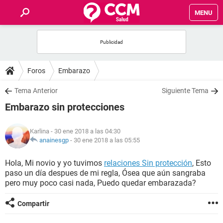
MENU
INICIO
FOROS
Foros
Embarazo
SALUD
Tema Anterior
Siguiente Tema
Embarazo sin protecciones
FAMILIA
Karlina
- 30 ene 2018 a las 04:30
NUTRICIÓN
anainesgp
-
30 ene 2018 a las 05:55
Hola, Mi novio y yo tuvimos
relaciones Sin protección
, Esto
BIENESTAR
paso un día despues de mi regla, Ósea que aún sangraba
pero muy poco casi nada, Puedo quedar embarazada?
SEXUALIDAD
Compartir
GLOSARIO