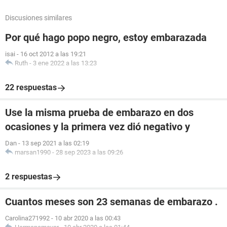
Discusiones similares
Por qué hago popo negro, estoy embarazada
isai
-
16 oct 2012 a las 19:21
Ruth
-
3 ene 2022 a las 13:23
22 respuestas
Use la misma prueba de embarazo en dos
ocasiones y la primera vez dió negativo y
Dan
-
13 sep 2021 a las 02:19
marsan1990
-
28 sep 2023 a las 09:26
2 respuestas
Cuantos meses son 23 semanas de embarazo .
Carolina271992
-
10 abr 2020 a las 00:43