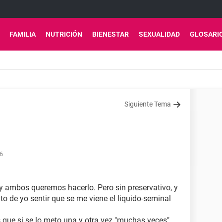
FAMILIA
NUTRICIÓN
BIENESTAR
SEXUALIDAD
GLOSARI
Siguiente Tema
46
 y ambos queremos hacerlo. Pero sin preservativo, y
o de yo sentir que se me viene el liquido-seminal
s que si se lo meto una y otra vez "muchas veces".