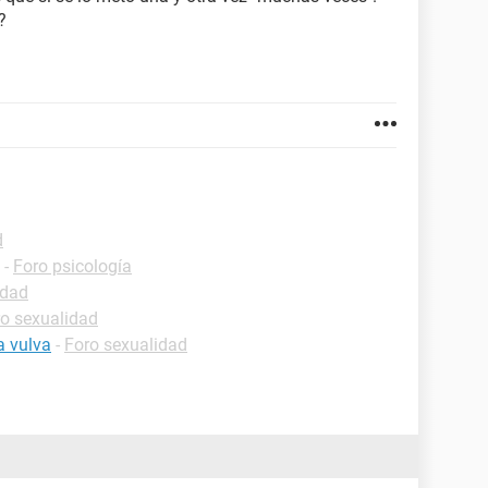
?
d
-
Foro psicología
idad
o sexualidad
a vulva
-
Foro sexualidad