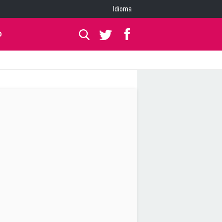
Idioma
O