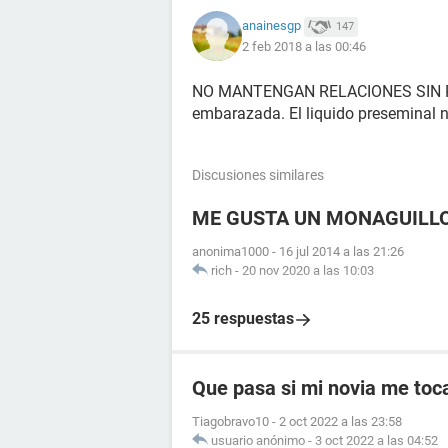
anainesgp
147
2 feb 2018 a las 00:46
NO MANTENGAN RELACIONES SIN PRE
embarazada. El liquido preseminal no
Discusiones similares
ME GUSTA UN MONAGUILL
anonima1000
-
16 jul 2014 a las 21:26
rich
-
20 nov 2020 a las 10:03
25 respuestas
Que pasa si mi novia me toc
Tiagobravo10
-
2 oct 2022 a las 23:58
usuario anónimo
-
3 oct 2022 a las 04:52