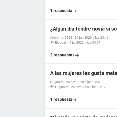
1 respuesta
¿Algún día tendré novia si s
Anonimo_9523
-
30 jun 2020 a las 23:46
Elcacas
-
1 jul 2020 a las 03:57
2 respuestas
A las mujeres les gusta mete
Hugo805
-
24 nov 2020 a las 21:02
Hugo805
-
24 nov 2020 a las 21:17
1 respuesta