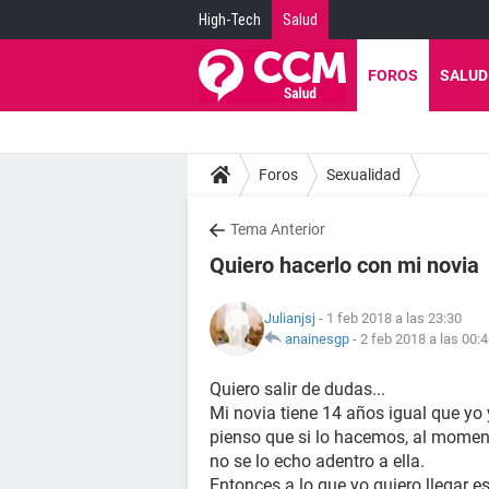
High-Tech
Salud
FOROS
SALUD
Foros
Sexualidad
Tema Anterior
Quiero hacerlo con mi novia
Julianjsj
- 1 feb 2018 a las 23:30
anainesgp
-
2 feb 2018 a las 00:
Quiero salir de dudas...
Mi novia tiene 14 años igual que yo
pienso que si lo hacemos, al moment
no se lo echo adentro a ella.
Entonces a lo que yo quiero llegar e