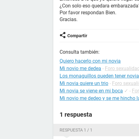
¿Con solo eso quedara embarazada
Por favor respondan Bien.
Gracias.
Compartir
Consulta también:
Quiero hacerlo con mi novia
Mi novio me dedea
-
Foro sexualida
Los monaguillos pueden tener novia
Mi novia quiere un trio
-
Foro sexual
Mi novia se viene en mi boca
✓
-
For
Mi novio me dedeo y se me hincho l
1 respuesta
RESPUESTA 1 / 1