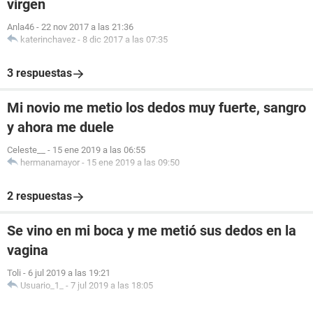
virgen
Anla46
-
22 nov 2017 a las 21:36
katerinchavez
-
8 dic 2017 a las 07:35
3 respuestas
Mi novio me metio los dedos muy fuerte, sangro
y ahora me duele
Celeste__
-
15 ene 2019 a las 06:55
hermanamayor
-
15 ene 2019 a las 09:50
2 respuestas
Se vino en mi boca y me metió sus dedos en la
vagina
Toli
-
6 jul 2019 a las 19:21
Usuario_1_
-
7 jul 2019 a las 18:05