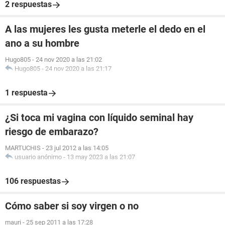
2 respuestas
A las mujeres les gusta meterle el dedo en el
ano a su hombre
Hugo805
-
24 nov 2020 a las 21:02
Hugo805
-
24 nov 2020 a las 21:17
1 respuesta
¿Si toca mi vagina con líquido seminal hay
riesgo de embarazo?
MARTUCHIS
-
23 jul 2012 a las 14:05
usuario anónimo
-
13 may 2023 a las 21:07
106 respuestas
Cómo saber si soy virgen o no
mauri
-
25 sep 2011 a las 17:28