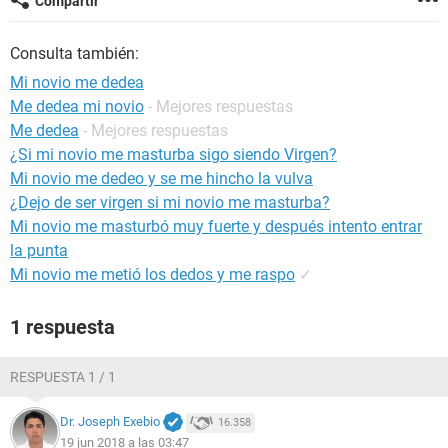
Compartir
Consulta también:
Mi novio me dedea
Me dedea mi novio
- Mejores respuestas
Me dedea
- Mejores respuestas
¿Si mi novio me masturba sigo siendo Virgen?
Mi novio me dedeo y se me hincho la vulva
¿Dejo de ser virgen si mi novio me masturba?
Mi novio me masturbó muy fuerte y después intento entrar
la punta
Mi novio me metió los dedos y me raspo
✓
1 respuesta
RESPUESTA 1 / 1
Dr. Joseph Exebio
16.358
19 jun 2018 a las 03:47