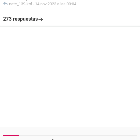
nete_139-kol
-
14 nov 2023 a las 00:04
273 respuestas