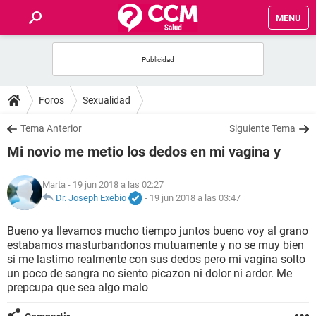
MENU
INICIO
FOROS
Foros
Sexualidad
SALUD
Tema Anterior
Siguiente Tema
Mi novio me metio los dedos en mi vagina y
FAMILIA
Marta
- 19 jun 2018 a las 02:27
NUTRICIÓN
Dr. Joseph Exebio
-
19 jun 2018 a las 03:47
Bueno ya llevamos mucho tiempo juntos bueno voy al grano
BIENESTAR
estabamos masturbandonos mutuamente y no se muy bien
si me lastimo realmente con sus dedos pero mi vagina solto
SEXUALIDAD
un poco de sangra no siento picazon ni dolor ni ardor. Me
prepcupa que sea algo malo
GLOSARIO