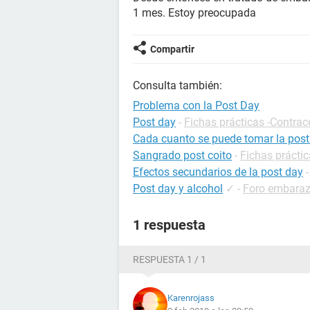
1 mes. Estoy preocupada
Compartir
Consulta también:
Problema con la Post Day
Post day
-
Fichas prácticas -Contra
Cada cuanto se puede tomar la post
Sangrado post coito
-
Fichas prácti
Efectos secundarios de la post day
Post day y alcohol
✓
-
Foro embara
1 respuesta
RESPUESTA 1 / 1
Karenrojass