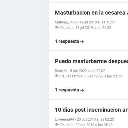
Masturbacion en la cesarea a
Malena_3466
-
12 jul 2019 a las 13:27
Dr.Josh
-
13 jul 2019 a las 20:32
1 respuesta
Puedo masturbarme despues
Rosa11
-
5 abr 2022 a las 22:02
Paulacastro01
-
5 abr 2022 a las 23:30
1 respuesta
10 dias post inseminacion art
Loreenaa94
-
20 oct 2018 a las 02:23
Dr.Josh
-
20 oct 2018 a las 05:43