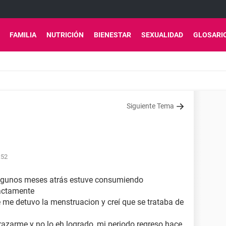
FAMILIA
NUTRICIÓN
BIENESTAR
SEXUALIDAD
GLOSARI
Siguiente Tema
:52
algunos meses atrás estuve consumiendo
xactamente
 me detuvo la menstruacion y creí que se trataba de
azarme y no lo eh logrado, mi periodo regreso hace