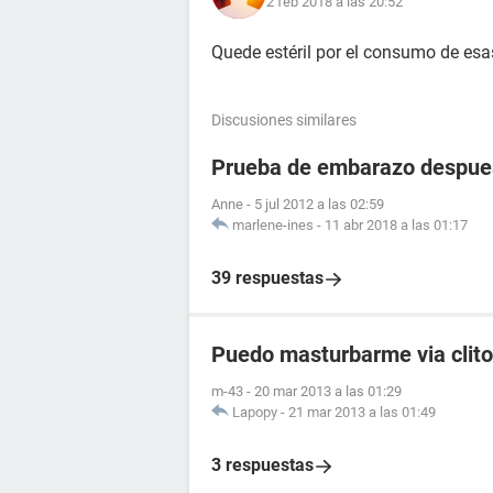
2 feb 2018 a las 20:52
Quede estéril por el consumo de esas
Discusiones similares
Prueba de embarazo despues
Anne
-
5 jul 2012 a las 02:59
marlene-ines
-
11 abr 2018 a las 01:17
39 respuestas
Puedo masturbarme via clito
m-43
-
20 mar 2013 a las 01:29
Lapopy
-
21 mar 2013 a las 01:49
3 respuestas