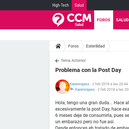
High-Tech
Salud
FOROS
SALUD
Foros
Esterilidad
Tema Anterior
Problema con la Post Day
Karenrojass
- 2 feb 2018 a las 20:44
Karenrojass
-
2 feb 2018 a las 20
Hola, tengo una gran duda... Hace 
excesivamente la post Day, hace e
6 meses deje de consumirla, pues se
un embarazo pero no fue así.
Desde entonces eh tratado de embar