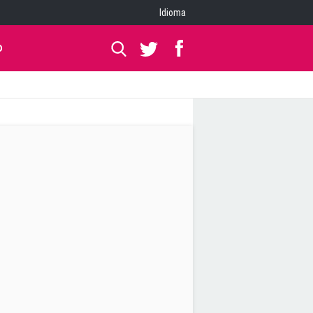
Idioma
O