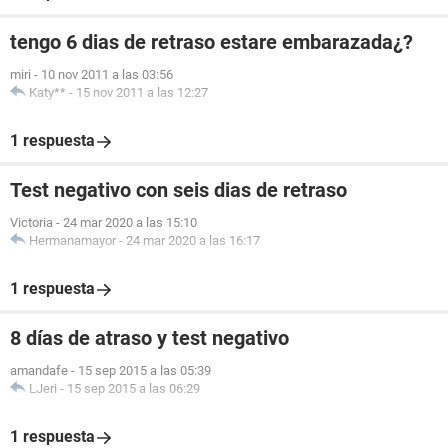
tengo 6 dias de retraso estare embarazada¿?
miri
-
10 nov 2011 a las 03:56
Katy**
-
15 nov 2011 a las 12:27
1 respuesta
Test negativo con seis dias de retraso
Victoria
-
24 mar 2020 a las 15:10
Hermanamayor
-
24 mar 2020 a las 16:17
1 respuesta
8 días de atraso y test negativo
amandafe
-
15 sep 2015 a las 05:39
LJeri
-
15 sep 2015 a las 06:29
1 respuesta