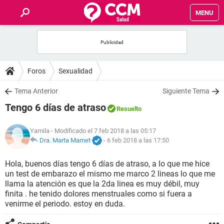
MENU
INICIO
FOROS
Foros
Sexualidad
SALUD
Tema Anterior
Siguiente Tema
Tengo 6 días de atraso
Resuelto
FAMILIA
Yamila
- Modificado el 7 feb 2018 a las 05:17
NUTRICIÓN
Dra. Marta Marnet
-
6 feb 2018 a las 17:50
Hola, buenos días tengo 6 días de atraso, a lo que me hice
BIENESTAR
un test de embarazo el mismo me marco 2 lineas lo que me
llama la atención es que la 2da linea es muy débil, muy
SEXUALIDAD
finita . he tenido dolores menstruales como si fuera a
venirme el periodo. estoy en duda.
GLOSARIO