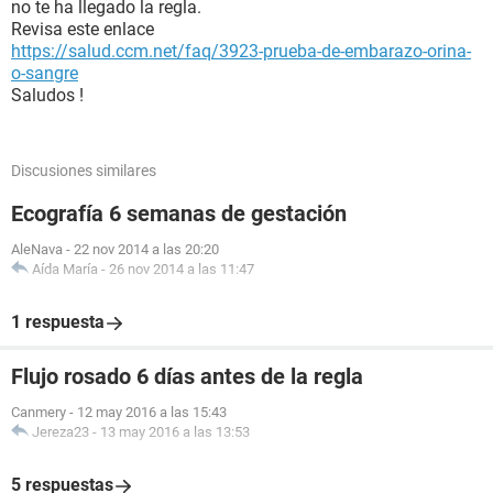
no te ha llegado la regla.
Revisa este enlace
https://salud.ccm.net/faq/3923-prueba-de-embarazo-orina-
o-sangre
Saludos !
Discusiones similares
Ecografía 6 semanas de gestación
AleNava
-
22 nov 2014 a las 20:20
Aída María
-
26 nov 2014 a las 11:47
1 respuesta
Flujo rosado 6 días antes de la regla
Canmery
-
12 may 2016 a las 15:43
Jereza23
-
13 may 2016 a las 13:53
5 respuestas