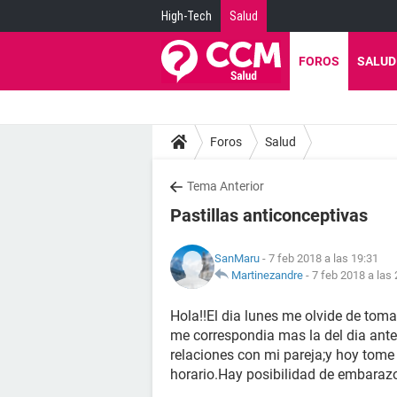
High-Tech
Salud
FOROS
SALUD
Foros
Salud
Tema Anterior
Pastillas anticonceptivas
SanMaru
- 7 feb 2018 a las 19:31
Martinezandre
-
7 feb 2018 a las 
Hola!!El dia lunes me olvide de toma
me correspondia mas la del dia anter
relaciones con mi pareja;y hoy tome
horario.Hay posibilidad de embaraz