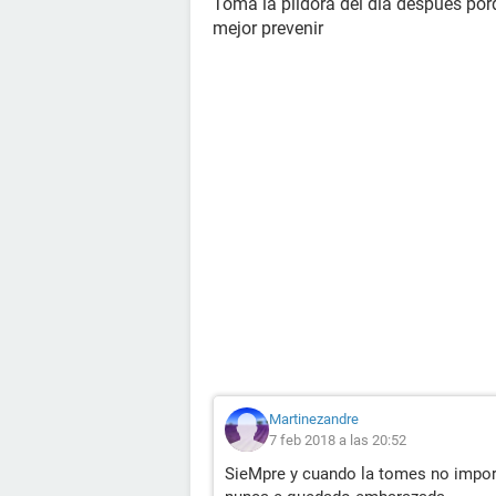
Toma la píldora del día después por
mejor prevenir
Martinezandre
7 feb 2018 a las 20:52
SieMpre y cuando la tomes no import