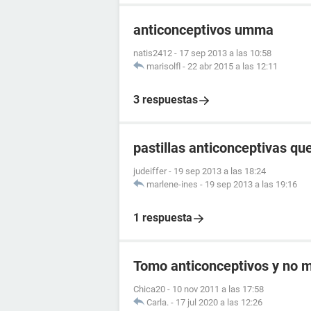
anticonceptivos umma
natis2412
-
17 sep 2013 a las 10:58
marisolfl
-
22 abr 2015 a las 12:11
3 respuestas
pastillas anticonceptivas q
judeiffer
-
19 sep 2013 a las 18:24
marlene-ines
-
19 sep 2013 a las 19:16
1 respuesta
Tomo anticonceptivos y no me
Chica20
-
10 nov 2011 a las 17:58
Carla.
-
17 jul 2020 a las 12:26