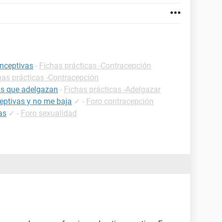
onceptivas
-
Fichas prácticas -Contracepción
has prácticas -Contracepción
as que adelgazan
-
Fichas prácticas -Adelgazar
ceptivas y no me baja
✓
-
Foro contracepción
as
✓
-
Foro sexualidad