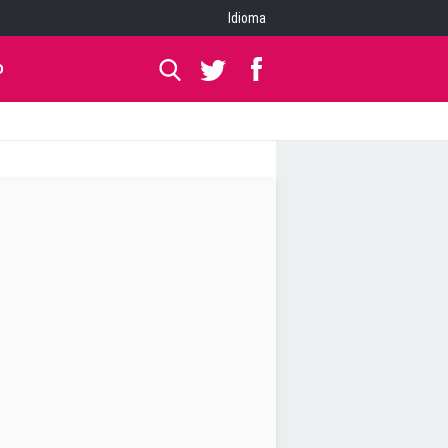
Idioma
O