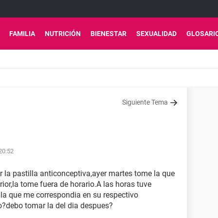
FAMILIA
NUTRICIÓN
BIENESTAR
SEXUALIDAD
GLOSARI
Siguiente Tema
20:52
r la pastilla anticonceptiva,ayer martes tome la que
ior,la tome fuera de horario.A las horas tuve
 la que me correspondia en su respectivo
o?debo tomar la del dia despues?