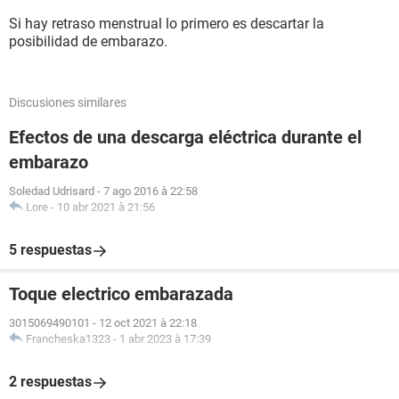
Si hay retraso menstrual lo primero es descartar la
posibilidad de embarazo.
Discusiones similares
Efectos de una descarga eléctrica durante el
embarazo
Soledad Udrisard
-
7 ago 2016 à 22:58
Lore
-
10 abr 2021 à 21:56
5 respuestas
Toque electrico embarazada
3015069490101
-
12 oct 2021 à 22:18
Francheska1323
-
1 abr 2023 à 17:39
2 respuestas