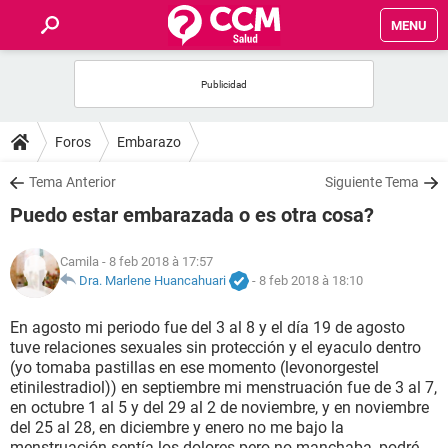
MENU
INICIO
FORUMS
Foros
Embarazo
SALUD
Tema Anterior
Siguiente Tema
Puedo estar embarazada o es otra cosa?
FAMILIA
Camila
- 8 feb 2018 à 17:57
NUTRICIÓN
Dra. Marlene Huancahuari
-
8 feb 2018 à 18:10
En agosto mi periodo fue del 3 al 8 y el día 19 de agosto
BIENESTAR
tuve relaciones sexuales sin protección y el eyaculo dentro
(yo tomaba pastillas en ese momento (levonorgestel
SEXUALIDAD
etinilestradiol)) en septiembre mi menstruación fue de 3 al 7,
en octubre 1 al 5 y del 29 al 2 de noviembre, y en noviembre
del 25 al 28, en diciembre y enero no me bajo la
GLOSARIO
menstruación sentía los dolores pero no manchaba, podré