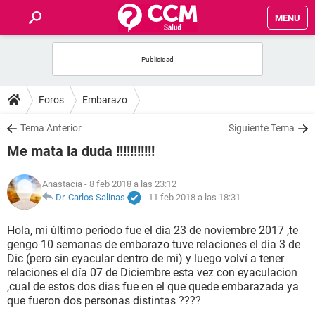
MENU
INICIO
FOROS
Foros
Embarazo
SALUD
Tema Anterior
Siguiente Tema
Me mata la duda !!!!!!!!!!!
FAMILIA
Anastacia
- 8 feb 2018 a las 23:12
NUTRICIÓN
Dr. Carlos Salinas
-
11 feb 2018 a las 18:31
Hola, mi último periodo fue el dia 23 de noviembre 2017 ,te
BIENESTAR
gengo 10 semanas de embarazo tuve relaciones el dia 3 de
Dic (pero sin eyacular dentro de mi) y luego volví a tener
SEXUALIDAD
relaciones el día 07 de Diciembre esta vez con eyaculacion
,cual de estos dos dias fue en el que quede embarazada ya
que fueron dos personas distintas ????
GLOSARIO